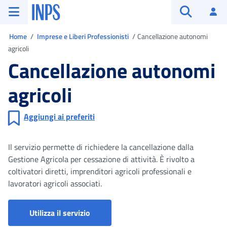
Vai al menu principale
Vai al contenuto principale
Vai al pie' di pagina
INPS ()
Ac
Apri cerca
Ti trovi in
Home
Imprese e Liberi Professionisti
Cancellazione autonomi
agricoli
Cancellazione autonomi
agricoli
Aggiungi ai preferiti
Il servizio permette di richiedere la cancellazione dalla
Gestione Agricola per cessazione di attività. È rivolto a
coltivatori diretti, imprenditori agricoli professionali e
lavoratori agricoli associati.
Iscrizione e Variazione Aziende Agric
Utilizza il servizio