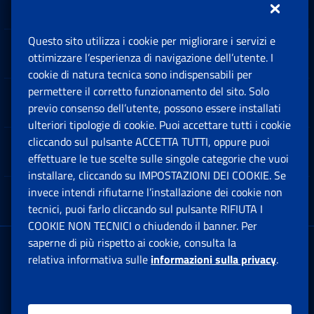
Questo sito utilizza i cookie per migliorare i servizi e
Sedi e Contatti
ottimizzare l’esperienza di navigazione dell’utente. I
Ap
cookie di natura tecnica sono indispensabili per
permettere il corretto funzionamento del sito. Solo
Software
previo consenso dell’utente, possono essere installati
Ap
ulteriori tipologie di cookie. Puoi accettare tutti i cookie
cliccando sul pulsante ACCETTA TUTTI, oppure puoi
Note Legali
effettuare le tue scelte sulle singole categorie che vuoi
Ap
installare, cliccando su IMPOSTAZIONI DEI COOKIE. Se
invece intendi rifiutarne l’installazione dei cookie non
App mobile
Ap
tecnici, puoi farlo cliccando sul pulsante RIFIUTA I
COOKIE NON TECNICI o chiudendo il banner. Per
saperne di più rispetto ai cookie, consulta la
Sede Legale
: Via Ciro il Grande, 21
relativa informativa sulle
informazioni sulla privacy
.
00144 Roma
P.IVA 02121151001