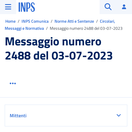
Vai al menu principale
Vai al contenuto principale
Vai al pie' di pagina
INPS ()
Ac
Apri cerca
Ti trovi in:
Home
INPS Comunica
Norme Atti e Sentenze
Circolari,
Messaggi e Normativa
Messaggio numero 2488 del 03-07-2023
Messaggio numero
2488 del 03-07-2023
Menu link servizio sezione
Dettaglio
Mittenti