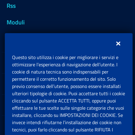
Rss
Moduli
Inps.design
Questo sito utilizza i cookie per migliorare i servizi e
Sedi e Contatti
ottimizzare l’esperienza di navigazione dell’utente. I
Ap
cookie di natura tecnica sono indispensabili per
permettere il corretto funzionamento del sito. Solo
Software
previo consenso dell’utente, possono essere installati
Ap
ulteriori tipologie di cookie. Puoi accettare tutti i cookie
cliccando sul pulsante ACCETTA TUTTI, oppure puoi
Note Legali
effettuare le tue scelte sulle singole categorie che vuoi
Ap
installare, cliccando su IMPOSTAZIONI DEI COOKIE. Se
invece intendi rifiutarne l’installazione dei cookie non
App mobile
Ap
tecnici, puoi farlo cliccando sul pulsante RIFIUTA I