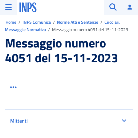
Vai al menu principale
Vai al contenuto principale
Vai al pie' di pagina
INPS ()
Ac
Apri cerca
Ti trovi in:
Home
INPS Comunica
Norme Atti e Sentenze
Circolari,
Messaggi e Normativa
Messaggio numero 4051 del 15-11-2023
Messaggio numero
4051 del 15-11-2023
Menu link servizio sezione
Dettaglio
Mittenti