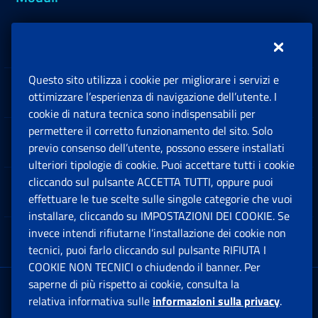
Inps.design
Questo sito utilizza i cookie per migliorare i servizi e
Sedi e Contatti
ottimizzare l’esperienza di navigazione dell’utente. I
Ap
cookie di natura tecnica sono indispensabili per
permettere il corretto funzionamento del sito. Solo
Software
previo consenso dell’utente, possono essere installati
Ap
ulteriori tipologie di cookie. Puoi accettare tutti i cookie
cliccando sul pulsante ACCETTA TUTTI, oppure puoi
Note Legali
effettuare le tue scelte sulle singole categorie che vuoi
Ap
installare, cliccando su IMPOSTAZIONI DEI COOKIE. Se
invece intendi rifiutarne l’installazione dei cookie non
App mobile
Ap
tecnici, puoi farlo cliccando sul pulsante RIFIUTA I
COOKIE NON TECNICI o chiudendo il banner. Per
saperne di più rispetto ai cookie, consulta la
Sede Legale
: Via Ciro il Grande, 21
relativa informativa sulle
informazioni sulla privacy
.
00144 Roma