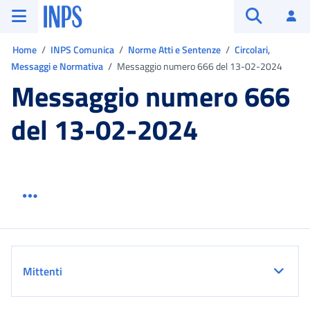
Vai al menu principale
Vai al contenuto principale
Vai al pie' di pagina
INPS ()
Ac
Apri cerca
Ti trovi in:
Home
INPS Comunica
Norme Atti e Sentenze
Circolari,
Messaggi e Normativa
Messaggio numero 666 del 13-02-2024
Messaggio numero 666
del 13-02-2024
Menu link servizio sezione
Dettaglio
Mittenti