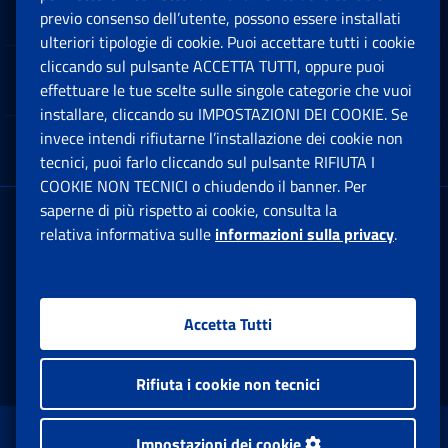
Software
previo consenso dell’utente, possono essere installati
Ap
ulteriori tipologie di cookie. Puoi accettare tutti i cookie
cliccando sul pulsante ACCETTA TUTTI, oppure puoi
Note Legali
effettuare le tue scelte sulle singole categorie che vuoi
Ap
installare, cliccando su IMPOSTAZIONI DEI COOKIE. Se
invece intendi rifiutarne l’installazione dei cookie non
App mobile
Ap
tecnici, puoi farlo cliccando sul pulsante RIFIUTA I
COOKIE NON TECNICI o chiudendo il banner. Per
saperne di più rispetto ai cookie, consulta la
Sede Legale
: Via Ciro il Grande, 21
relativa informativa sulle
informazioni sulla privacy
.
00144 Roma
P.IVA 02121151001
Accetta Tutti
Facebook: Apre una nuova finestra
Twitter: Apre una nuova finestra
Whatsapp: Apre una nuova fi
Youtube: Apre una nuo
Instagram: Apre
Linkedin:
Rs
Rifiuta i cookie non tecnici
www.inps.gov.it © 1997-2026
Impostazioni dei cookie