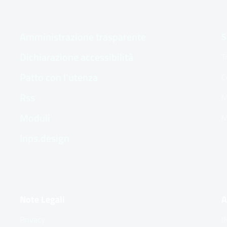
Amministrazione trasparente
S
Dichiarazione accessibilità
T
Patto con l'utenza
C
Rss
M
Moduli
M
Inps.design
Note Legali
A
Privacy
I