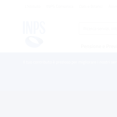
Vai al menu principale
Vai al contenuto principale
Vai al pie' di pagina
L'Istituto
INPS Comunica
Dati e Bilanci
Avvi
INPS ()
Pensione e Prev
Il tuo contributo è prezioso per migliorare i nostri ser