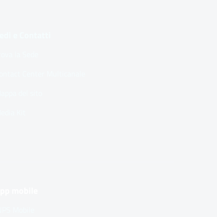
edi e Contatti
rova la Sede
ontact Center Multicanale
appa del sito
edia Kit
pp mobile
NPS Mobile