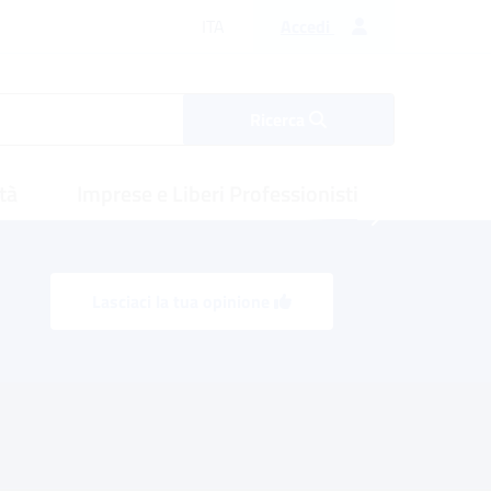
Lingua italiana
ITA
Accedi
Ricerca
tà
Imprese e Liberi Professionisti
Lasciaci la tua opinione