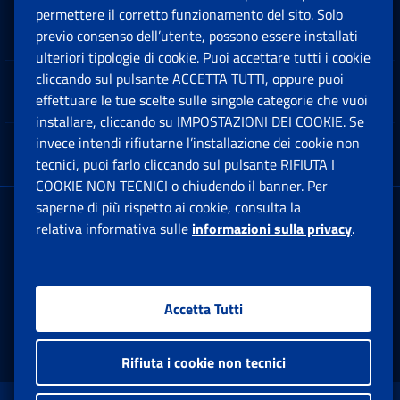
permettere il corretto funzionamento del sito. Solo
Software
previo consenso dell’utente, possono essere installati
Ap
ulteriori tipologie di cookie. Puoi accettare tutti i cookie
cliccando sul pulsante ACCETTA TUTTI, oppure puoi
Note Legali
effettuare le tue scelte sulle singole categorie che vuoi
Ap
installare, cliccando su IMPOSTAZIONI DEI COOKIE. Se
invece intendi rifiutarne l’installazione dei cookie non
App mobile
Ap
tecnici, puoi farlo cliccando sul pulsante RIFIUTA I
COOKIE NON TECNICI o chiudendo il banner. Per
saperne di più rispetto ai cookie, consulta la
Sede Legale
: Via Ciro il Grande, 21
relativa informativa sulle
informazioni sulla privacy
.
00144 Roma
P.IVA 02121151001
Accetta Tutti
Facebook: Apre una nuova finestra
Twitter: Apre una nuova finestra
Whatsapp: Apre una nuova fi
Youtube: Apre una nuo
Instagram: Apre
Linkedin:
Rs
Rifiuta i cookie non tecnici