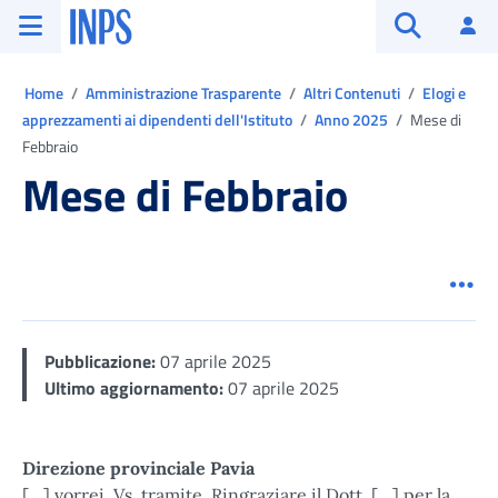
Vai al menu principale
Vai al contenuto principale
Vai al pie' di pagina
INPS ()
Ac
Apri cerca
Ti trovi in:
Home
Amministrazione Trasparente
Altri Contenuti
Elogi e
apprezzamenti ai dipendenti dell'Istituto
Anno 2025
Mese di
Febbraio
Mese di Febbraio
Men
Pubblicazione:
07 aprile 2025
Ultimo aggiornamento:
07 aprile 2025
Direzione provinciale Pavia
[…] vorrei, Vs. tramite, Ringraziare il Dott. […] per la