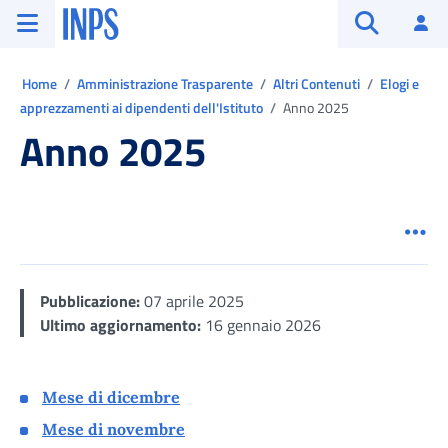
Vai al menu principale
Vai al contenuto principale
Vai al pie' di pagina
INPS ()
Ac
Apri cerca
Ti trovi in:
Home
Amministrazione Trasparente
Altri Contenuti
Elogi e
apprezzamenti ai dipendenti dell'Istituto
Anno 2025
Anno 2025
Men
Pubblicazione:
07 aprile 2025
Ultimo aggiornamento:
16 gennaio 2026
Mese di dicembre
Mese di novembre