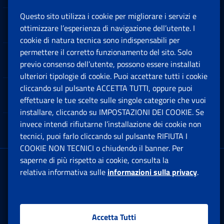
Questo sito utilizza i cookie per migliorare i servizi e
Sedi e Contatti
ottimizzare l’esperienza di navigazione dell’utente. I
Ap
cookie di natura tecnica sono indispensabili per
permettere il corretto funzionamento del sito. Solo
Software
previo consenso dell’utente, possono essere installati
Ap
ulteriori tipologie di cookie. Puoi accettare tutti i cookie
cliccando sul pulsante ACCETTA TUTTI, oppure puoi
Note Legali
effettuare le tue scelte sulle singole categorie che vuoi
Ap
installare, cliccando su IMPOSTAZIONI DEI COOKIE. Se
invece intendi rifiutarne l’installazione dei cookie non
App mobile
Ap
tecnici, puoi farlo cliccando sul pulsante RIFIUTA I
COOKIE NON TECNICI o chiudendo il banner. Per
saperne di più rispetto ai cookie, consulta la
Sede Legale
: Via Ciro il Grande, 21
relativa informativa sulle
informazioni sulla privacy
.
00144 Roma
P.IVA 02121151001
Accetta Tutti