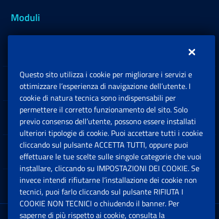
Moduli
Inps.design
Questo sito utilizza i cookie per migliorare i servizi e
Sedi e Contatti
ottimizzare l’esperienza di navigazione dell’utente. I
Ap
cookie di natura tecnica sono indispensabili per
permettere il corretto funzionamento del sito. Solo
Software
previo consenso dell’utente, possono essere installati
Ap
ulteriori tipologie di cookie. Puoi accettare tutti i cookie
cliccando sul pulsante ACCETTA TUTTI, oppure puoi
Note Legali
effettuare le tue scelte sulle singole categorie che vuoi
Ap
installare, cliccando su IMPOSTAZIONI DEI COOKIE. Se
invece intendi rifiutarne l’installazione dei cookie non
App mobile
Ap
tecnici, puoi farlo cliccando sul pulsante RIFIUTA I
COOKIE NON TECNICI o chiudendo il banner. Per
saperne di più rispetto ai cookie, consulta la