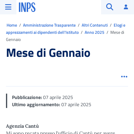
Vai al menu principale
Vai al contenuto principale
Vai al pie' di pagina
INPS ()
Ac
Apri cerca
Ti trovi in:
Home
Amministrazione Trasparente
Altri Contenuti
Elogi e
apprezzamenti ai dipendenti dell'Istituto
Anno 2025
Mese di
Gennaio
Mese di Gennaio
Men
Pubblicazione:
07 aprile 2025
Ultimo aggiornamento:
07 aprile 2025
Agenzia Cantù
Mi sono recata presso l'ufficio di Cantù per avere