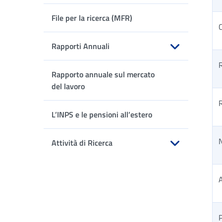
Apri sottomenu
File per la ricerca (MFR)
C
Rapporti Annuali
Apri sottomenu
R
Rapporto annuale sul mercato
del lavoro
L’INPS e le pensioni all’estero
Attività di Ricerca
Apri sottomenu
A
P