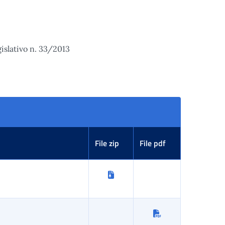
gislativo n. 33/2013
File zip
File pdf