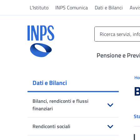
Vai al menu principale
Vai al contenuto principale
Vai al pie' di pagina
L'Istituto
INPS Comunica
Dati e Bilanci
Avvi
INPS ()
Pensione e Prev
Ti 
H
Dati e Bilanci
B
Bilanci, rendiconti e flussi
finanziari
St
Apri sottomenu
Rendiconti sociali
Apri sottomenu