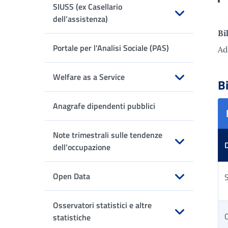
SIUSS (ex Casellario
dell’assistenza)
Bi
Apri sottomenu
Portale per l'Analisi Sociale (PAS)
Ad
Welfare as a Service
B
Apri sottomenu
Anagrafe dipendenti pubblici
Note trimestrali sulle tendenze
dell’occupazione
Apri sottomenu
Open Data
S
Apri sottomenu
Osservatori statistici e altre
statistiche