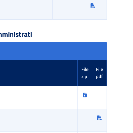
mministrati
File
File
zip
pdf