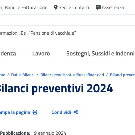
si, Bandi e Fatturazione
Sedi e Contatti
Assistenza
idenza
Lavoro
Sostegni, Sussidi e Indenni
trovi in:
ome
Dati e Bilanci
Bilanci, rendiconti e flussi finanziari
Bilanci preven
ilanci preventivi 2024
ampa la pagina
Condividi
Pubblicazione:
19 gennaio 2024