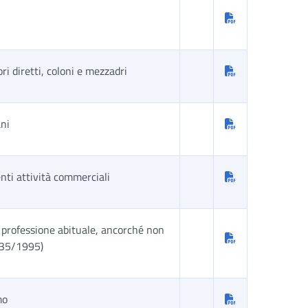
ri diretti, coloni e mezzadri
ani
enti attività commerciali
r professione abituale, ancorché non
 335/1995)
mo