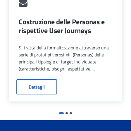
Costruzione delle Personas e
rispettive User Journeys
Si tratta della formalizzazione attraverso una
serie di prototipi verosimili (Personas) delle
principali tipologie di target individuate
(caratteristiche, bisogni, aspettative,
comportamenti, ecc.) e dei principali task per
cui usano il portale. Isolati quelli più
Dettagli
significativi e ricorrenti abbiamo immaginato
dei percorsi di fruizione ottimali per sanare le
difficoltà / criticità formalizzate nelle singole
Journeys.