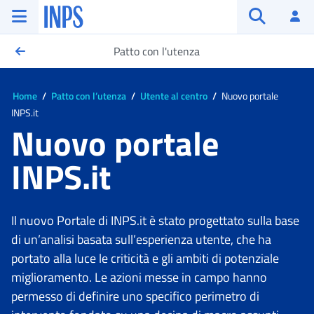
Vai al menu principale
Vai al contenuto principale
Vai al pie' di pagina
INPS ()
Ac
Apri cerca
Patto con l'utenza
Ti trovi in:
Home
Patto con l’utenza
Utente al centro
Nuovo portale
INPS.it
Nuovo portale
INPS.it
Il nuovo Portale di INPS.it è stato progettato sulla base
di un’analisi basata sull’esperienza utente, che ha
portato alla luce le criticità e gli ambiti di potenziale
miglioramento. Le azioni messe in campo hanno
permesso di definire uno specifico perimetro di