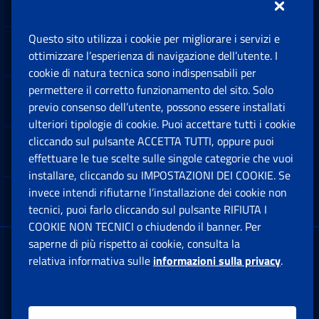
Questo sito utilizza i cookie per migliorare i servizi e
Sedi e Contatti
ottimizzare l’esperienza di navigazione dell’utente. I
Ap
cookie di natura tecnica sono indispensabili per
permettere il corretto funzionamento del sito. Solo
Software
previo consenso dell’utente, possono essere installati
Ap
ulteriori tipologie di cookie. Puoi accettare tutti i cookie
cliccando sul pulsante ACCETTA TUTTI, oppure puoi
Note Legali
effettuare le tue scelte sulle singole categorie che vuoi
Ap
installare, cliccando su IMPOSTAZIONI DEI COOKIE. Se
invece intendi rifiutarne l’installazione dei cookie non
App mobile
Ap
tecnici, puoi farlo cliccando sul pulsante RIFIUTA I
COOKIE NON TECNICI o chiudendo il banner. Per
saperne di più rispetto ai cookie, consulta la
Sede Legale
: Via Ciro il Grande, 21
relativa informativa sulle
informazioni sulla privacy
.
00144 Roma
P.IVA 02121151001