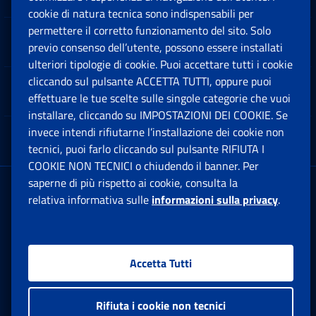
cookie di natura tecnica sono indispensabili per
permettere il corretto funzionamento del sito. Solo
Software
previo consenso dell’utente, possono essere installati
Ap
ulteriori tipologie di cookie. Puoi accettare tutti i cookie
cliccando sul pulsante ACCETTA TUTTI, oppure puoi
Note Legali
effettuare le tue scelte sulle singole categorie che vuoi
Ap
installare, cliccando su IMPOSTAZIONI DEI COOKIE. Se
invece intendi rifiutarne l’installazione dei cookie non
App mobile
Ap
tecnici, puoi farlo cliccando sul pulsante RIFIUTA I
COOKIE NON TECNICI o chiudendo il banner. Per
saperne di più rispetto ai cookie, consulta la
Sede Legale
: Via Ciro il Grande, 21
relativa informativa sulle
informazioni sulla privacy
.
00144 Roma
P.IVA 02121151001
Accetta Tutti
Facebook: Apre una nuova finestra
Twitter: Apre una nuova finestra
Whatsapp: Apre una nuova fi
Youtube: Apre una nuo
Instagram: Apre
Linkedin:
Rs
Rifiuta i cookie non tecnici