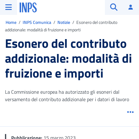
Vai al menu principale
Vai al contenuto principale
Vai al pie' di pagina
INPS ()
Ac
Apri cerca
Ti trovi in:
Home
INPS Comunica
Notizie
Esonero del contributo
addizionale: modalità di fruizione e importi
Esonero del contributo
addizionale: modalità di
fruizione e importi
La Commissione europea ha autorizzato gli esoneri dal
versamento del contributo addizionale per i datori di lavoro
Me
Pubblicazione:
15 marzo 2023