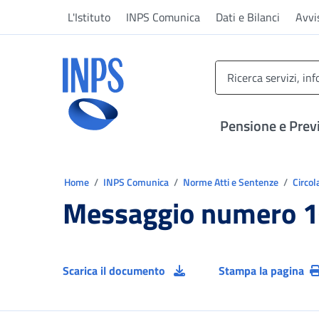
Vai al menu principale
Vai al contenuto principale
Vai al pie' di pagina
L'Istituto
INPS Comunica
Dati e Bilanci
Avvi
INPS ()
Pensione e Prev
Ti trovi in:
Home
INPS Comunica
Norme Atti e Sentenze
Circol
Messaggio numero 1
Scarica il documento
Stampa la pagina