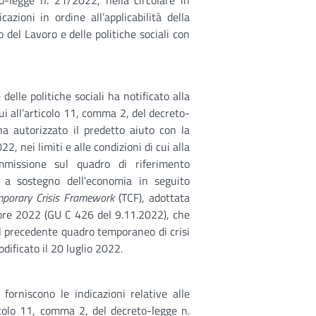
o-legge n. 21/2022, nella circolare in
azioni in ordine all’applicabilità della
o del Lavoro e delle politiche sociali con
elle politiche sociali ha notificato alla
i all’articolo 11, comma 2, del decreto-
a autorizzato il predetto aiuto con la
, nei limiti e alle condizioni di cui alla
mmissione sul quadro di riferimento
 a sostegno dell'economia in seguito
porary Crisis Framework
(TCF), adottata
bre 2022 (GU C 426 del 9.11.2022), che
il precedente quadro temporaneo di crisi
ificato il 20 luglio 2022.
orniscono le indicazioni relative alle
ticolo 11, comma 2, del decreto-legge n.