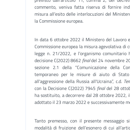
previsto dall’articolo 11, comma 2, del decret
commento, veniva fatta riserva di fornire indic
misura all’esito delle interlocuzioni del Minister
la Commissione europea.
In data 6 ottobre 2022 il Ministero del Lavoro e d
Commissione europea la misura agevolativa di cu
legge n. 21/2022, e l’organismo comunitario h
decisione C(2022) 8662
final
del 24 novembre 2022
sezione 2.1 della “Comunicazione della Co
temporaneo per le misure di aiuto di Stato
all'aggressione della Russia all'Ucraina”, c.d.
Tem
con la Decisione C(2022) 7945
final
del 28 otto
ha sostituito, a decorrere dal 28 ottobre 2022, 
adottato il 23 marzo 2022 e successivamente mod
Tanto premesso, con il presente messaggio si f
modalità di fruizione dell’esonero di cui all’ar