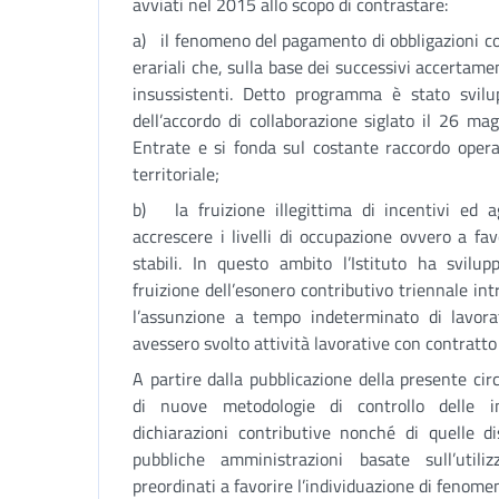
avviati nel 2015 allo scopo di contrastare:
a) il fenomeno del pagamento di obbligazioni cont
erariali che, sulla base dei successivi accertamen
insussistenti. Detto programma è stato svil
dell’accordo di collaborazione siglato il 26 ma
Entrate e si fonda sul costante raccordo operat
territoriale;
b) la fruizione illegittima di incentivi ed ag
accrescere i livelli di occupazione ovvero a fav
stabili. In questo ambito l’Istituto ha svilup
fruizione dell’esonero contributivo triennale int
l’assunzione a tempo indeterminato di lavor
avessero svolto attività lavorative con contratt
A partire dalla pubblicazione della presente cir
di nuove metodologie di controllo delle i
dichiarazioni contributive nonché di quelle di
pubbliche amministrazioni basate sull’utiliz
preordinati a favorire l’individuazione di fenomeni