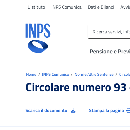
Vai al menu principale
Vai al contenuto principale
Vai al pie' di pagina
L'Istituto
INPS Comunica
Dati e Bilanci
Avvi
INPS ()
Pensione e Prev
Ti trovi in:
Home
INPS Comunica
Norme Atti e Sentenze
Circol
Circolare numero 93
Scarica il documento
Stampa la pagina