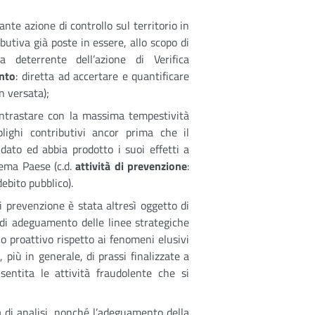
nte azione di controllo sul territorio in
ibutiva già poste in essere, allo scopo di
ia deterrente dell’azione di Verifica
ento
: diretta ad accertare e quantificare
n versata);
ontrastare con la massima tempestività
bblighi contributivi ancor prima che il
dato ed abbia prodotto i suoi effetti a
tema Paese (c.d.
attività di prevenzione
:
debito pubblico).
di prevenzione è stata altresì oggetto di
 di adeguamento delle linee strategiche
io proattivo rispetto ai fenomeni elusivi
 più in generale, di prassi finalizzate a
entita le attività fraudolente che si
à di analisi, nonché l’adeguamento della