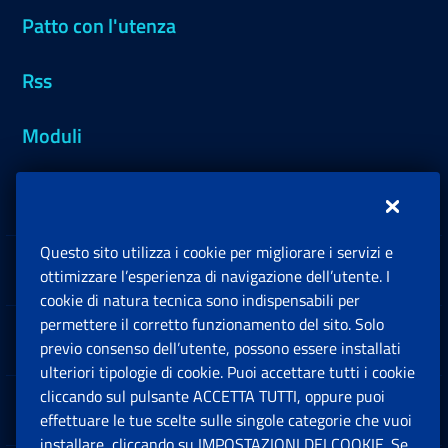
Patto con l'utenza
Rss
Moduli
Inps.design
Questo sito utilizza i cookie per migliorare i servizi e
Sedi e Contatti
ottimizzare l’esperienza di navigazione dell’utente. I
Ap
cookie di natura tecnica sono indispensabili per
permettere il corretto funzionamento del sito. Solo
Software
previo consenso dell’utente, possono essere installati
Ap
ulteriori tipologie di cookie. Puoi accettare tutti i cookie
cliccando sul pulsante ACCETTA TUTTI, oppure puoi
Note Legali
effettuare le tue scelte sulle singole categorie che vuoi
Ap
installare, cliccando su IMPOSTAZIONI DEI COOKIE. Se