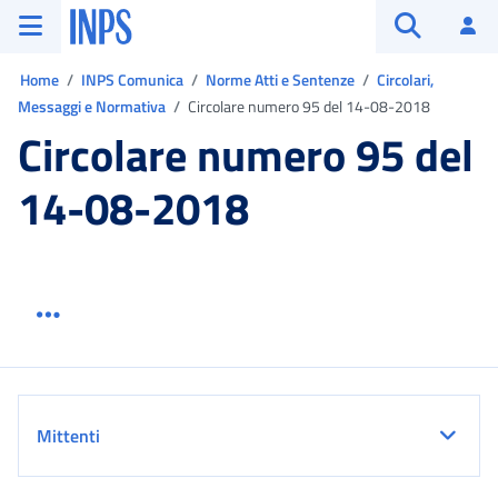
Vai al menu principale
Vai al contenuto principale
Vai al pie' di pagina
INPS ()
Ac
Apri cerca
Ti trovi in:
Home
INPS Comunica
Norme Atti e Sentenze
Circolari,
Messaggi e Normativa
Circolare numero 95 del 14-08-2018
Circolare numero 95 del
14-08-2018
Menu link servizio sezione
Dettaglio
Mittenti