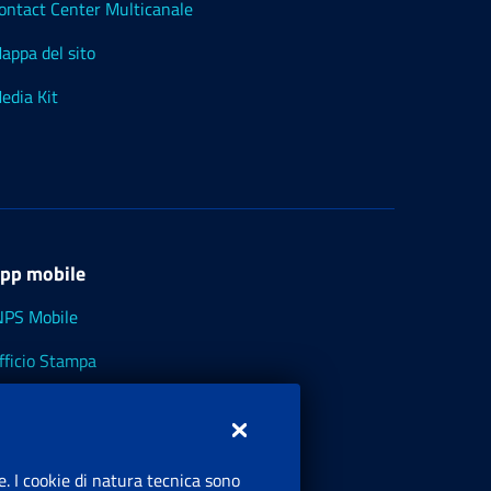
ontact Center Multicanale
appa del sito
edia Kit
pp mobile
NPS Mobile
fficio Stampa
NPS - Museo Multimediale
NPS Cassetto Artigiani e Commercianti
e. I cookie di natura tecnica sono