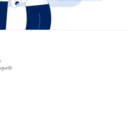
e
quelli