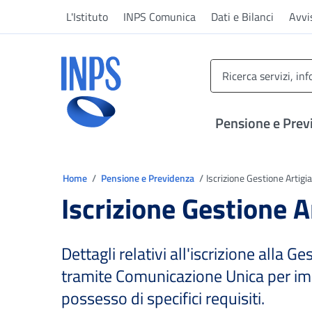
Vai al menu principale
Vai al contenuto principale
Vai al pie' di pagina
L'Istituto
INPS Comunica
Dati e Bilanci
Avvi
INPS ()
Pensione e Prev
Ti trovi in:
Home
Pensione e Previdenza
Iscrizione Gestione Artigia
Iscrizione Gestione A
Dettagli relativi all'iscrizione alla Ge
tramite Comunicazione Unica per impr
possesso di specifici requisiti.