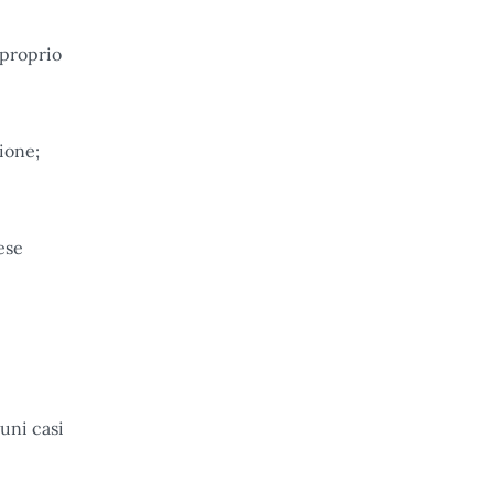
 proprio
tione;
ese
cuni casi