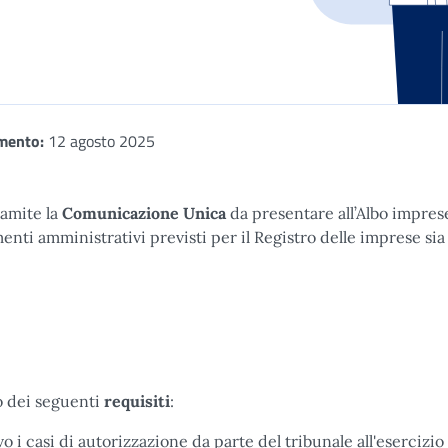
mento:
12 agosto 2025
ramite la
Comunicazione Unica
da presentare all’Albo impres
menti amministrativi previsti per il Registro delle imprese sia 
o dei seguenti
requisiti
:
o i casi di autorizzazione da parte del tribunale all'esercizio