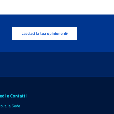
Lasciaci la tua opinione
edi e Contatti
rova la Sede