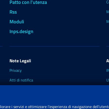
Patto con l'utenza
C
Rss
M
Moduli
M
Inps.design
Note Legali
A
Privacy
I
Atti di notifica
U
Impostazioni dei cookie
I
I
liorare i servizi e ottimizzare l’esperienza di navigazione dell’utent