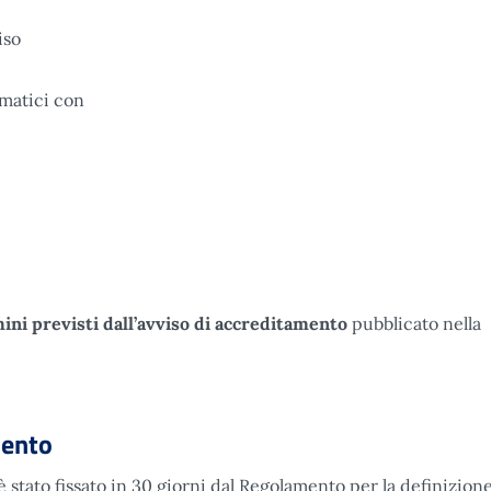
iso
ematici con
mini previsti dall’avviso di accreditamento
pubblicato nella
mento
 stato fissato in 30 giorni dal Regolamento per la definizion