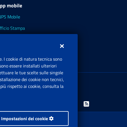
pp mobile
NPS Mobile
fficio Stampa
NPS - Museo Multimediale
NPS Cassetto Artigiani e Commercianti
e. I cookie di natura tecnica sono
ono essere installati ulteriori
ttuare le tue scelte sulle singole
ede Legale
: Via Ciro il Grande, 21
tallazione dei cookie non tecnici,
00144 Roma
iù rispetto ai cookie, consulta la
.IVA 02121151001
Facebook: Apre una nuova finestra
Twitter: Apre una nuova finestra
Whatsapp: Apre una nuova finestra
Youtube: Apre una nuova fine
Instagram: Apre una nuo
Linkedin: Apre una 
Rss: Apre una
Impostazioni dei cookie
 i diritti riservati.