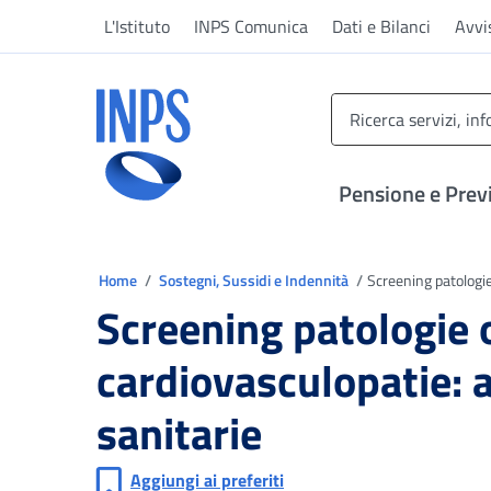
Vai al menu principale
Vai al contenuto principale
Vai al pie' di pagina
L'Istituto
INPS Comunica
Dati e Bilanci
Avvi
INPS ()
Pensione e Prev
Ti trovi in
Home
Sostegni, Sussidi e Indennità
Screening patologie
Screening patologie 
cardiovasculopatie: 
sanitarie
Aggiungi ai preferiti