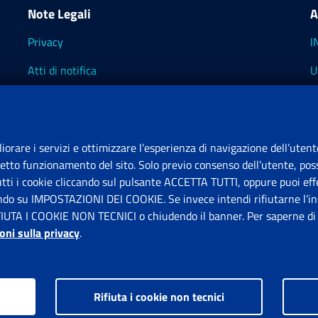
Note Legali
A
Privacy
I
Atti di notifica
U
Impostazioni dei cookie
I
I
liorare i servizi e ottimizzare l’esperienza di navigazione dell’utent
retto funzionamento del sito. Solo previo consenso dell’utente, poss
tutti i cookie cliccando sul pulsante ACCETTA TUTTI, oppure puoi effe
S
ando su IMPOSTAZIONI DEI COOKIE. Se invece intendi rifiutarne l’ins
FIUTA I COOKIE NON TECNICI o chiudendo il banner. Per saperne di p
P
oni sulla privacy
.
Rifiuta i cookie non tecnici
ps.gov.it © 1997-2026
Istituto Nazionale Previdenza Sociale.
Tutti