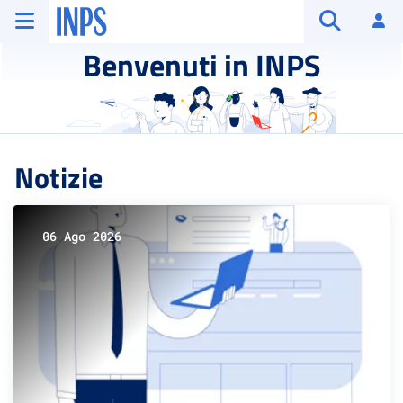
Vai al menu principale
Vai al contenuto principale
Vai al pie' di pagina
INPS ()
Ac
Apri cerca
Benvenuti in INPS
Notizie
06 Ago 2026