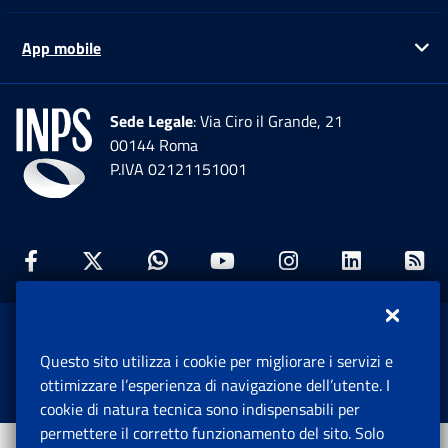
App mobile
Ap
Sede Legale
: Via Ciro il Grande, 21
00144 Roma
P.IVA 02121151001
Facebook: Apre una nuova finestra
Twitter: Apre una nuova finestra
Whatsapp: Apre una nuova fi
Youtube: Apre una nuo
Instagram: Apre
Linkedin:
Rs
www.inps.gov.it © 1997-2026
Questo sito utilizza i cookie per migliorare i servizi e
Istituto Nazionale Previdenza Sociale.
ottimizzare l’esperienza di navigazione dell’utente. I
Tutti i diritti riservati.
cookie di natura tecnica sono indispensabili per
permettere il corretto funzionamento del sito. Solo