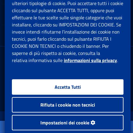
ulteriori tipologie di cookie. Puoi accettare tutti i cookie
cliccando sul pulsante ACCETTA TUTTI, oppure puoi
Note Legali
effettuare le tue scelte sulle singole categorie che vuoi
Ap
installare, cliccando su IMPOSTAZIONI DEI COOKIE. Se
invece intendi rifiutarne l’installazione dei cookie non
App mobile
Ap
tecnici, puoi farlo cliccando sul pulsante RIFIUTA I
COOKIE NON TECNICI o chiudendo il banner. Per
saperne di più rispetto ai cookie, consulta la
Sede Legale
: Via Ciro il Grande, 21
relativa informativa sulle
informazioni sulla privacy
.
00144 Roma
P.IVA 02121151001
Accetta Tutti
Facebook: Apre una nuova finestra
Twitter: Apre una nuova finestra
Whatsapp: Apre una nuova fi
Youtube: Apre una nuo
Instagram: Apre
Linkedin:
Rs
Rifiuta i cookie non tecnici
www.inps.gov.it © 1997-2026
Impostazioni dei cookie
Apri il menu
Istituto Nazionale Previdenza Sociale.