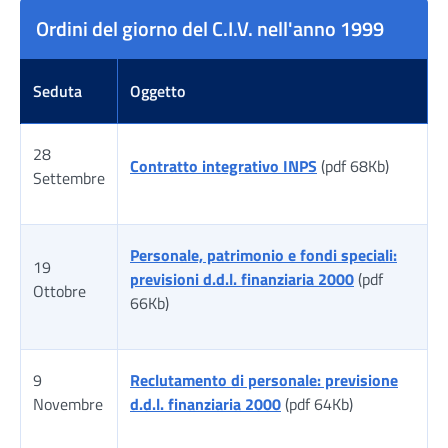
Ordini del giorno del C.I.V. nell'anno 1999
Seduta
Oggetto
28
Contratto integrativo INPS
(pdf 68Kb)
Settembre
Personale, patrimonio e fondi speciali:
19
previsioni d.d.l. finanziaria 2000
(pdf
Ottobre
66Kb)
9
Reclutamento di personale: previsione
Novembre
d.d.l. finanziaria 2000
(pdf 64Kb)