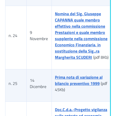
Nomina del Sig. Giuseppe
CAPANNA quale membro
effettivo nella commissione
9
Prestazioni e quale membro
n. 24
Novembre
supplente nella commissione
Economico Finanziaria, in
sostituzione della Sig..ra
Margherita SCUDERI
(pdf 8Kb)
Prima nota di variazione al
14
n. 25
bilancio preventivo 1999
(pdf
Dicembre
45Kb)
Doc.C.d.a.-Progetto vigilanza
sulle entrate ed economia