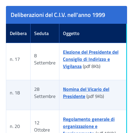
Deliberazioni del C.I.V. nell'anno 1999
Delibera
Seduta
Oggetto
Elezione del Presidente del
8
n. 17
Consiglio di Indirizzo e
Settembre
Vigilanza
(pdf 8Kb)
28
Nomina del Vicario del
n. 18
Settembre
Presidente
(pdf 9Kb)
Regolamento generale di
12
n. 20
organizzazione e
Ottobre