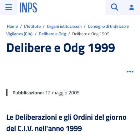
Vai al menu principale
Vai al contenuto principale
Vai al pie' di pagina
INPS ()
Ac
Apri cerca
Ti trovi in:
Home
L'Istituto
Organi istituzionali
Consiglio di Indirizzo e
Vigilanza (CIV)
Delibere e Odg
Delibere e Odg 1999
Delibere e Odg 1999
Men
Pubblicazione:
12 maggio 2005
Le Deliberazioni e gli Ordini del giorno
del C.I.V. nell'anno 1999