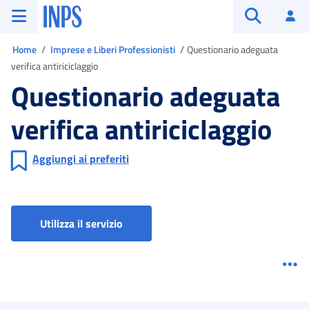
Vai al menu principale
Vai al contenuto principale
Vai al pie' di pagina
INPS ()
Ac
Apri cerca
Ti trovi in
Home
Imprese e Liberi Professionisti
Questionario adeguata
verifica antiriciclaggio
Questionario adeguata
verifica antiriciclaggio
Aggiungi ai preferiti
Questionario adeguata verifica antirici
Utilizza il servizio
Me