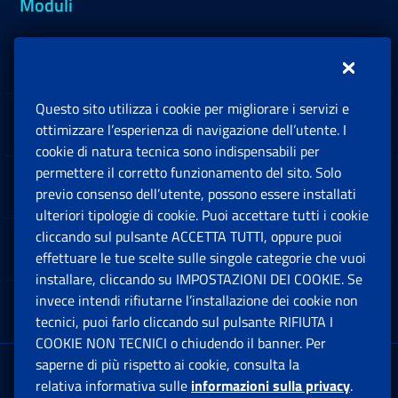
Moduli
Inps.design
Questo sito utilizza i cookie per migliorare i servizi e
Sedi e Contatti
ottimizzare l’esperienza di navigazione dell’utente. I
Ap
cookie di natura tecnica sono indispensabili per
permettere il corretto funzionamento del sito. Solo
Software
previo consenso dell’utente, possono essere installati
Ap
ulteriori tipologie di cookie. Puoi accettare tutti i cookie
cliccando sul pulsante ACCETTA TUTTI, oppure puoi
Note Legali
effettuare le tue scelte sulle singole categorie che vuoi
Ap
installare, cliccando su IMPOSTAZIONI DEI COOKIE. Se
invece intendi rifiutarne l’installazione dei cookie non
App mobile
Ap
tecnici, puoi farlo cliccando sul pulsante RIFIUTA I
COOKIE NON TECNICI o chiudendo il banner. Per
saperne di più rispetto ai cookie, consulta la
Sede Legale
: Via Ciro il Grande, 21
relativa informativa sulle
informazioni sulla privacy
.
00144 Roma