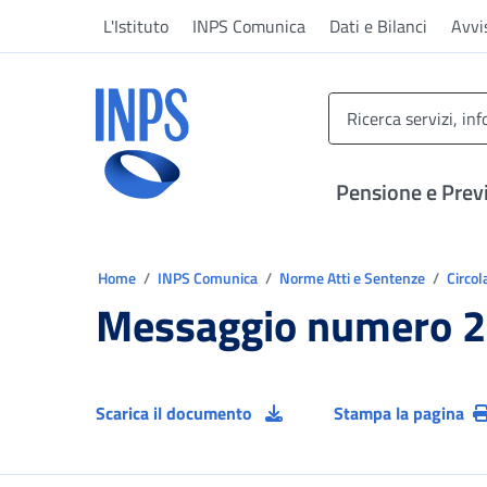
Vai al menu principale
Vai al contenuto principale
Vai al pie' di pagina
L'Istituto
INPS Comunica
Dati e Bilanci
Avvi
INPS ()
Pensione e Prev
Ti trovi in:
Home
INPS Comunica
Norme Atti e Sentenze
Circol
Messaggio numero 2
Scarica il documento
Stampa la pagina