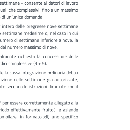
settimane - consente ai datori di lavoro
iduali che complessivi, fino a un massimo
he di un’unica domanda.
er intero delle pregresse nove settimane
le settimane medesime o, nel caso in cui
numero di settimane inferiore a nove, la
a del numero massimo di nove.
lmente richiesta la concessione delle
dici complessive (9 + 5).
iede la cassa integrazione ordinaria debba
zione delle settimane già autorizzate,
ato secondo le istruzioni diramate con il
df per essere correttamente allegato alla
riodo effettivamente fruito”, le aziende
mpilare, in formato.pdf, uno specifico