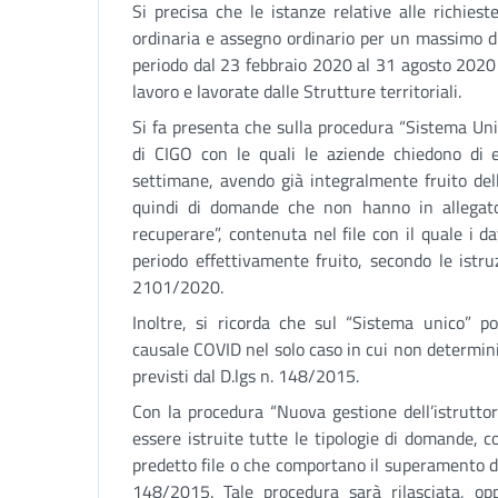
Si precisa che le istanze relative alle richies
ordinaria e assegno ordinario per un massimo d
periodo dal 23 febbraio 2020 al 31 agosto 2020 
lavoro e lavorate dalle Strutture territoriali.
Si fa presenta che sulla procedura “Sistema Un
di CIGO con le quali le aziende chiedono di e
settimane, avendo già integralmente fruito del
quindi di domande che non hanno in allegato
recuperare”, contenuta nel file con il quale i da
periodo effettivamente fruito, secondo le istru
2101/2020.
Inoltre, si ricorda che sul “Sistema unico” 
causale COVID nel solo caso in cui non determini
previsti dal D.lgs n. 148/2015.
Con la procedura “Nuova gestione dell’istrutto
essere istruite tutte le tipologie di domande, 
predetto file o che comportano il superamento dei 
148/2015. Tale procedura sarà rilasciata, o