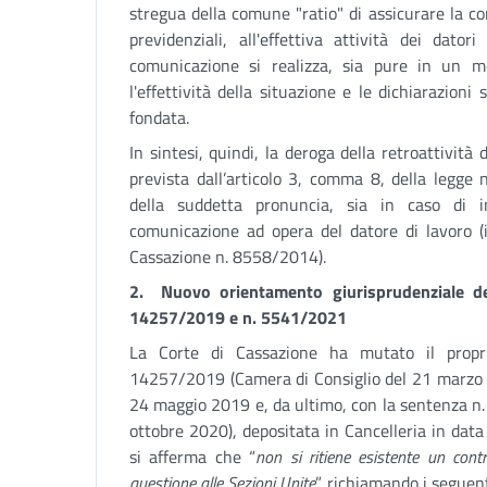
stregua della comune "ratio" di assicurare la cor
previdenziali, all'effettiva attività dei dat
comunicazione si realizza, sia pure in un m
l'effettività della situazione e le dichiarazioni s
fondata.
In sintesi, quindi, la deroga della retroattività d
prevista dall’articolo 3, comma 8, della legge
della suddetta pronuncia, sia in caso di i
comunicazione ad opera del datore di lavoro (
Cassazione n. 8558/2014).
2. Nuovo orientamento giurisprudenziale de
14257/2019 e n. 5541/2021
La Corte di Cassazione ha mutato il propr
14257/2019 (Camera di Consiglio del 21 marzo 2
24 maggio 2019 e, da ultimo, con la sentenza n
ottobre 2020), depositata in Cancelleria in data
si afferma che “
non si ritiene esistente un cont
questione alle Sezioni Unite
”, richiamando i seguent