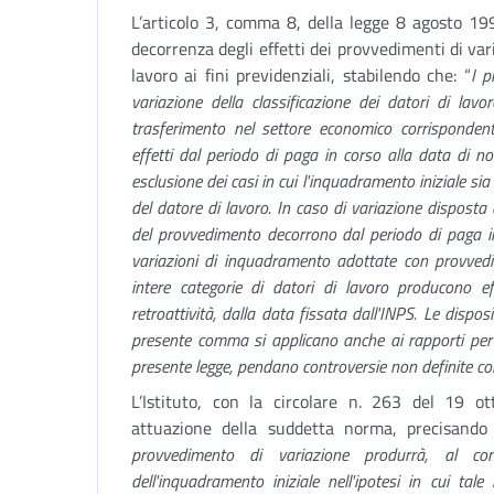
L’articolo 3, comma 8, della legge 8 agosto 19
decorrenza degli effetti dei provvedimenti di vari
lavoro ai fini previdenziali, stabilendo che: “
I p
variazione della classificazione dei datori di lavor
trasferimento nel settore economico corrispondente
effetti dal periodo di paga in corso alla data di no
esclusione dei casi in cui l'inquadramento iniziale si
del datore di lavoro. In caso di variazione disposta a 
del provvedimento decorrono dal periodo di paga in 
variazioni di inquadramento adottate con provvedim
intere categorie di datori di lavoro producono eff
retroattività, dalla data fissata dall'INPS. Le dispo
presente comma si applicano anche ai rapporti per i 
presente legge, pendano controversie non definite c
L’Istituto, con la circolare n. 263 del 19 ot
attuazione della suddetta norma, precisando
provvedimento di variazione produrrà, al con
dell'inquadramento iniziale nell'ipotesi in cui ta