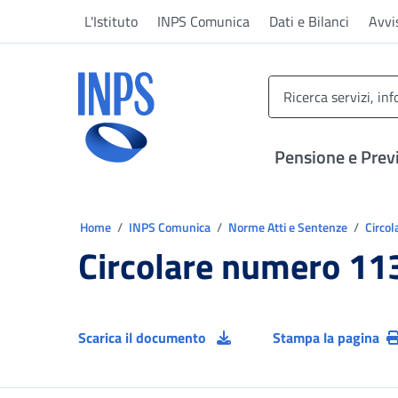
Vai al menu principale
Vai al contenuto principale
Vai al pie' di pagina
L'Istituto
INPS Comunica
Dati e Bilanci
Avvi
INPS ()
Pensione e Prev
Ti trovi in:
Home
INPS Comunica
Norme Atti e Sentenze
Circol
Circolare numero 11
Scarica il documento
Stampa la pagina