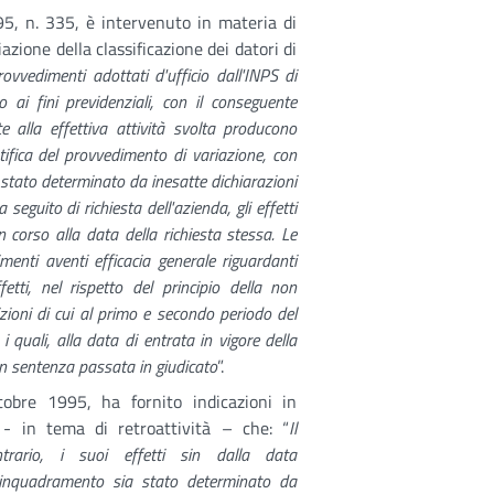
95, n. 335, è intervenuto in materia di
azione della classificazione dei datori di
rovvedimenti adottati d'ufficio dall'INPS di
o ai fini previdenziali, con il conseguente
 alla effettiva attività svolta producono
tifica del provvedimento di variazione, con
a stato determinato da inesatte dichiarazioni
seguito di richiesta dell'azienda, gli effetti
corso alla data della richiesta stessa. Le
enti aventi efficacia generale riguardanti
etti, nel rispetto del principio della non
sizioni di cui al primo e secondo periodo del
quali, alla data di entrata in vigore della
on sentenza passata in giudicato
”.
tobre 1995, ha fornito indicazioni in
 - in tema di retroattività – che: “
Il
trario, i suoi effetti sin dalla data
le inquadramento sia stato determinato da