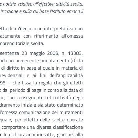
notizie, relative all'effettiva attività svolta,
scrizione e sulla cui base l'Istituto emana il
etto di un’evoluzione interpretativa non
natamente con riferimento all’omessa
imprenditoriale svolta.
la sentenza 23 maggio 2008, n. 13383,
tando un precedente orientamento (cfr. la
di diritto in base al quale in materia di
evidenziali e ai fini dell’applicabilità
95 – che fissa la regola che gli effetti
 dal periodo di paga in corso alla data di
ne, con conseguente retroattività degli
quadramento iniziale sia stato determinato
 – l’omessa comunicazione dei mutamenti
a quale, per effetto delle scelte operate
a comportare una diversa classificazione
delle dichiarazioni inesatte, giacché, alla