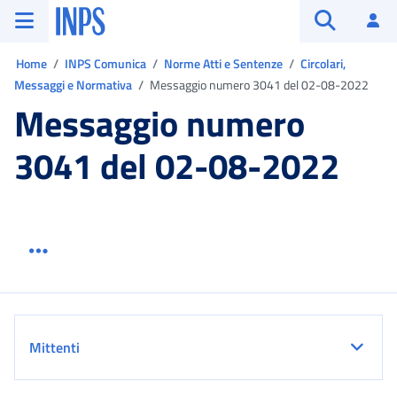
Vai al menu principale
Vai al contenuto principale
Vai al pie' di pagina
INPS ()
Ac
Apri cerca
Ti trovi in:
Home
INPS Comunica
Norme Atti e Sentenze
Circolari,
Messaggi e Normativa
Messaggio numero 3041 del 02-08-2022
Messaggio numero
3041 del 02-08-2022
Menu link servizio sezione
Dettaglio
Mittenti