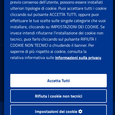
Software
previo consenso dell’utente, possono essere installati
Ap
ulteriori tipologie di cookie. Puoi accettare tutti i cookie
cliccando sul pulsante ACCETTA TUTTI, oppure puoi
Note Legali
effettuare le tue scelte sulle singole categorie che vuoi
Ap
installare, cliccando su IMPOSTAZIONI DEI COOKIE. Se
invece intendi rifiutarne l’installazione dei cookie non
App mobile
Ap
tecnici, puoi farlo cliccando sul pulsante RIFIUTA I
COOKIE NON TECNICI o chiudendo il banner. Per
saperne di più rispetto ai cookie, consulta la
Sede Legale
: Via Ciro il Grande, 21
relativa informativa sulle
informazioni sulla privacy
.
00144 Roma
P.IVA 02121151001
Accetta Tutti
Facebook: Apre una nuova finestra
Twitter: Apre una nuova finestra
Whatsapp: Apre una nuova fi
Youtube: Apre una nuo
Instagram: Apre
Linkedin:
Rs
Rifiuta i cookie non tecnici
www.inps.gov.it © 1997-2026
Impostazioni dei cookie