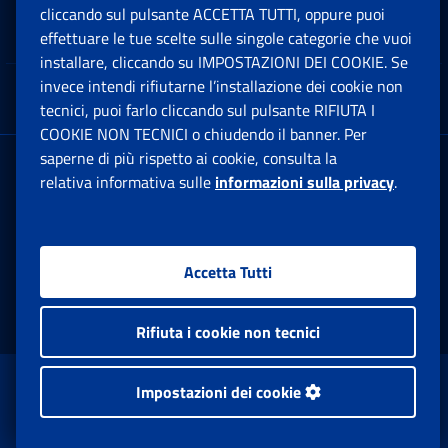
cliccando sul pulsante ACCETTA TUTTI, oppure puoi
Note Legali
effettuare le tue scelte sulle singole categorie che vuoi
Ap
installare, cliccando su IMPOSTAZIONI DEI COOKIE. Se
invece intendi rifiutarne l’installazione dei cookie non
App mobile
Ap
tecnici, puoi farlo cliccando sul pulsante RIFIUTA I
COOKIE NON TECNICI o chiudendo il banner. Per
saperne di più rispetto ai cookie, consulta la
Sede Legale
: Via Ciro il Grande, 21
relativa informativa sulle
informazioni sulla privacy
.
00144 Roma
P.IVA 02121151001
Accetta Tutti
Facebook: Apre una nuova finestra
Twitter: Apre una nuova finestra
Whatsapp: Apre una nuova fi
Youtube: Apre una nuo
Instagram: Apre
Linkedin:
Rs
Rifiuta i cookie non tecnici
www.inps.gov.it © 1997-2026
Impostazioni dei cookie
Istituto Nazionale Previdenza Sociale.
Tutti i diritti riservati.