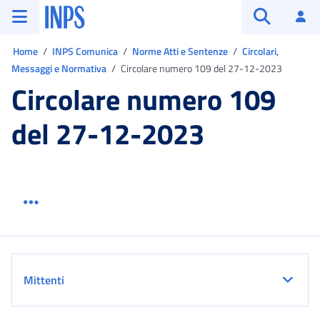
Vai al menu principale
Vai al contenuto principale
Vai al pie' di pagina
INPS ()
Ac
Apri cerca
Ti trovi in:
Home
INPS Comunica
Norme Atti e Sentenze
Circolari,
Messaggi e Normativa
Circolare numero 109 del 27-12-2023
Circolare numero 109
del 27-12-2023
Menu link servizio sezione
Dettaglio
Mittenti