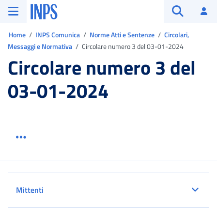
Vai al menu principale
Vai al contenuto principale
Vai al pie' di pagina
INPS ()
Ac
Apri cerca
Ti trovi in:
Home
INPS Comunica
Norme Atti e Sentenze
Circolari,
Messaggi e Normativa
Circolare numero 3 del 03-01-2024
Circolare numero 3 del
03-01-2024
Menu link servizio sezione
Dettaglio
Mittenti