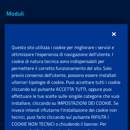
Moduli
Inps.design
Questo sito utilizza i cookie per migliorare i servizi e
Sedi e Contatti
ottimizzare l’esperienza di navigazione dell’utente. I
Ap
cookie di natura tecnica sono indispensabili per
permettere il corretto funzionamento del sito. Solo
Software
previo consenso dell’utente, possono essere installati
Ap
ulteriori tipologie di cookie. Puoi accettare tutti i cookie
cliccando sul pulsante ACCETTA TUTTI, oppure puoi
Note Legali
effettuare le tue scelte sulle singole categorie che vuoi
Ap
installare, cliccando su IMPOSTAZIONI DEI COOKIE. Se
invece intendi rifiutarne l’installazione dei cookie non
App mobile
Ap
tecnici, puoi farlo cliccando sul pulsante RIFIUTA I
COOKIE NON TECNICI o chiudendo il banner. Per