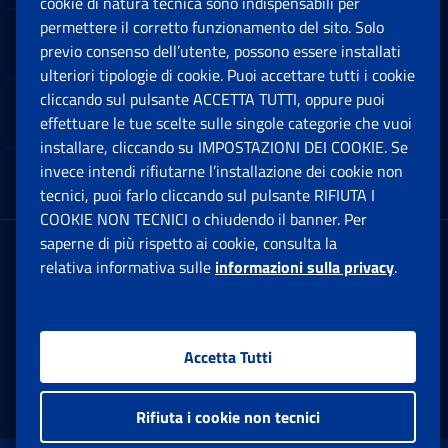
cookie di natura tecnica sono indispensabili per
permettere il corretto funzionamento del sito. Solo
Software
previo consenso dell’utente, possono essere installati
Ap
ulteriori tipologie di cookie. Puoi accettare tutti i cookie
cliccando sul pulsante ACCETTA TUTTI, oppure puoi
Note Legali
effettuare le tue scelte sulle singole categorie che vuoi
Ap
installare, cliccando su IMPOSTAZIONI DEI COOKIE. Se
invece intendi rifiutarne l’installazione dei cookie non
App mobile
Ap
tecnici, puoi farlo cliccando sul pulsante RIFIUTA I
COOKIE NON TECNICI o chiudendo il banner. Per
saperne di più rispetto ai cookie, consulta la
Sede Legale
: Via Ciro il Grande, 21
relativa informativa sulle
informazioni sulla privacy
.
00144 Roma
P.IVA 02121151001
Accetta Tutti
Facebook: Apre una nuova finestra
Twitter: Apre una nuova finestra
Whatsapp: Apre una nuova fi
Youtube: Apre una nuo
Instagram: Apre
Linkedin:
Rs
Rifiuta i cookie non tecnici