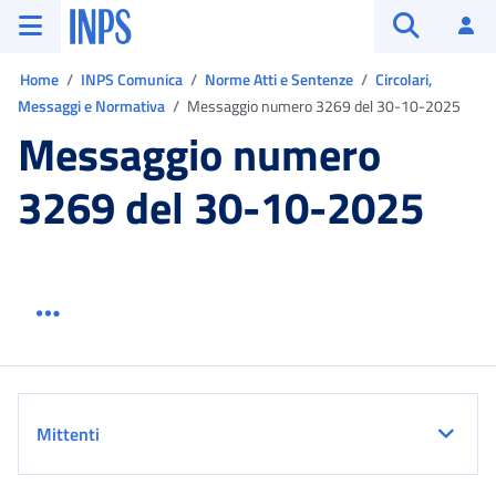
Vai al menu principale
Vai al contenuto principale
Vai al pie' di pagina
INPS ()
Ac
Apri cerca
Ti trovi in:
Home
INPS Comunica
Norme Atti e Sentenze
Circolari,
Messaggi e Normativa
Messaggio numero 3269 del 30-10-2025
Messaggio numero
3269 del 30-10-2025
Menu link servizio sezione
Dettaglio
Mittenti