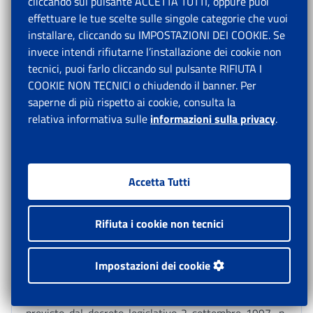
cliccando sul pulsante ACCETTA TUTTI, oppure puoi
Si rammenta che, ai sensi del combinato disposto
effettuare le tue scelte sulle singole categorie che vuoi
dell’articolo 69, comma 7, della legge 23 dicembre
installare, cliccando su IMPOSTAZIONI DEI COOKIE. Se
2000, n. 388, e dell’articolo 43, comma 3, della legge
invece intendi rifiutarne l’installazione dei cookie non
28 dicembre 2001, n. 448, le disposizioni di cui
tecnici, puoi farlo cliccando sul pulsante RIFIUTA I
all’articolo 7 del decreto-legge n. 463/1983, modificato
COOKIE NON TECNICI o chiudendo il banner. Per
dall'articolo 1, comma 2, del decreto-legge n.
saperne di più rispetto ai cookie, consulta la
338/1989, non si applicano, a partire dal 1° gennaio
relativa informativa sulle
informazioni sulla privacy
.
1984, ai lavoratori della piccola pesca marittima e delle
acque interne soggetti alla legge n. 250/1958
[13]
.
Accetta Tutti
8. Importi che non concorrono a formare il reddito di
Rifiuta i cookie non tecnici
lavoro dipendente
Impostazioni dei cookie
Si riportano, di seguito, per l’anno 2026, gli importi
degli elementi retributivi che, sulla base di quanto