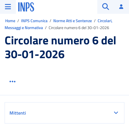
Vai al menu principale
Vai al contenuto principale
Vai al pie' di pagina
INPS ()
Ac
Apri cerca
Ti trovi in:
Home
INPS Comunica
Norme Atti e Sentenze
Circolari,
Messaggi e Normativa
Circolare numero 6 del 30-01-2026
Circolare numero 6 del
30-01-2026
Menu link servizio sezione
Dettaglio
Mittenti