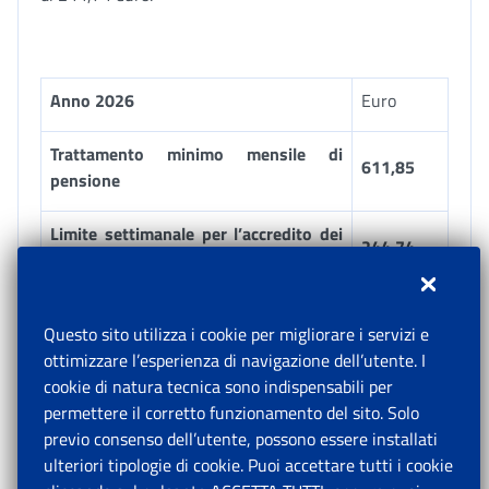
Anno 2026
Euro
Trattamento minimo mensile di
611,85
pensione
Limite settimanale per l’accredito dei
244,74
contributi (40%)
Limite annuale per l’accredito dei
Questo sito utilizza i cookie per migliorare i servizi e
contributi, arrotondato all’unità di
12.726,00
ottimizzare l’esperienza di navigazione dell’utente. I
euro (*)
cookie di natura tecnica sono indispensabili per
permettere il corretto funzionamento del sito. Solo
previo consenso dell’utente, possono essere installati
(*) Il limite annuo è pari a 244,74 euro x 52 settimane
ulteriori tipologie di cookie. Puoi accettare tutti i cookie