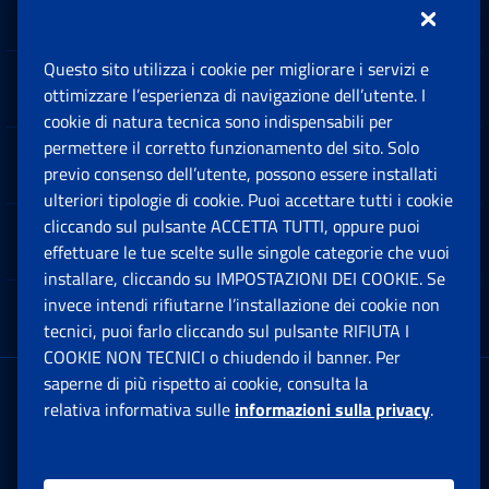
Inps.design
Questo sito utilizza i cookie per migliorare i servizi e
Sedi e Contatti
ottimizzare l’esperienza di navigazione dell’utente. I
Ap
cookie di natura tecnica sono indispensabili per
permettere il corretto funzionamento del sito. Solo
Software
previo consenso dell’utente, possono essere installati
Ap
ulteriori tipologie di cookie. Puoi accettare tutti i cookie
cliccando sul pulsante ACCETTA TUTTI, oppure puoi
Note Legali
effettuare le tue scelte sulle singole categorie che vuoi
Ap
installare, cliccando su IMPOSTAZIONI DEI COOKIE. Se
invece intendi rifiutarne l’installazione dei cookie non
App mobile
Ap
tecnici, puoi farlo cliccando sul pulsante RIFIUTA I
COOKIE NON TECNICI o chiudendo il banner. Per
saperne di più rispetto ai cookie, consulta la
Sede Legale
: Via Ciro il Grande, 21
relativa informativa sulle
informazioni sulla privacy
.
00144 Roma
P.IVA 02121151001