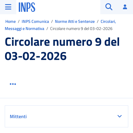
Vai al menu principale
Vai al contenuto principale
Vai al pie' di pagina
INPS ()
Ac
Apri cerca
Ti trovi in:
Home
INPS Comunica
Norme Atti e Sentenze
Circolari,
Messaggi e Normativa
Circolare numero 9 del 03-02-2026
Circolare numero 9 del
03-02-2026
Menu link servizio sezione
Dettaglio
Mittenti