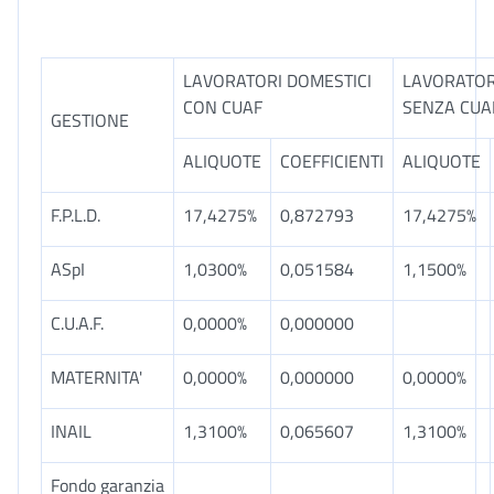
LAVORATORI DOMESTICI
LAVORATOR
CON CUAF
SENZA CUA
GESTIONE
ALIQUOTE
COEFFICIENTI
ALIQUOTE
F.P.L.D.
17,4275%
0,872793
17,4275%
ASpI
1,0300%
0,051584
1,1500%
C.U.A.F.
0,0000%
0,000000
MATERNITA'
0,0000%
0,000000
0,0000%
INAIL
1,3100%
0,065607
1,3100%
Fondo garanzia