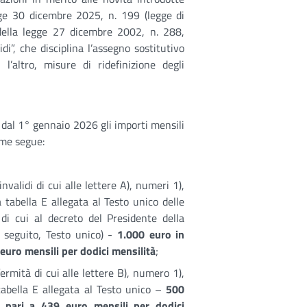
gge 30 dicembre 2025, n. 199 (legge di
 della legge 27 dicembre 2002, n. 288,
di”, che disciplina l’assegno sostitutivo
l’altro, misure di ridefinizione degli
e dal 1° gennaio 2026 gli importi mensili
ome segue:
invalidi di cui alle lettere A), numeri 1),
a tabella E allegata al Testo unico delle
di cui al decreto del Presidente della
 seguito, Testo unico) -
1.000 euro in
euro mensili per dodici mensilità
;
fermità di cui alle lettere B), numero 1),
tabella E allegata al Testo unico –
500
 pari a 439 euro mensili per dodici