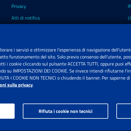
Privacy
I
Atti di notifica
U
Impostazioni dei cookie
I
I
liorare i servizi e ottimizzare l’esperienza di navigazione dell’utent
retto funzionamento del sito. Solo previo consenso dell’utente, poss
tutti i cookie cliccando sul pulsante ACCETTA TUTTI, oppure puoi effe
S
ando su IMPOSTAZIONI DEI COOKIE. Se invece intendi rifiutarne l’ins
FIUTA I COOKIE NON TECNICI o chiudendo il banner. Per saperne di p
P
oni sulla privacy
.
Rifiuta i cookie non tecnici
ps.gov.it © 1997-2026
Istituto Nazionale Previdenza Sociale.
Tutti