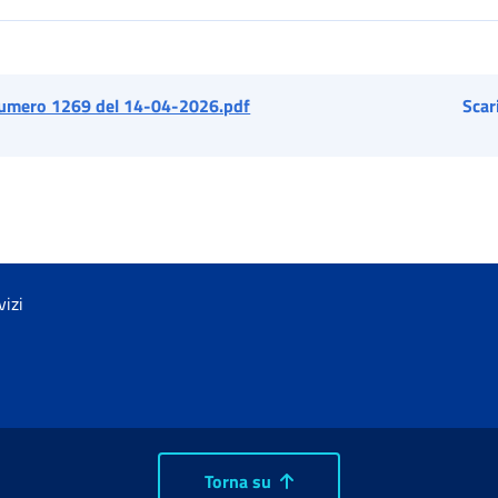
umero 1269 del 14-04-2026.pdf
Scar
vizi
Torna su