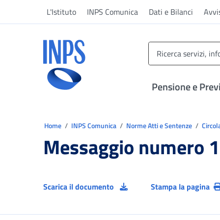
Vai al menu principale
Vai al contenuto principale
Vai al pie' di pagina
L'Istituto
INPS Comunica
Dati e Bilanci
Avvi
INPS ()
Pensione e Prev
Ti trovi in:
Home
INPS Comunica
Norme Atti e Sentenze
Circol
Messaggio numero 1
Scarica il documento
Stampa la pagina