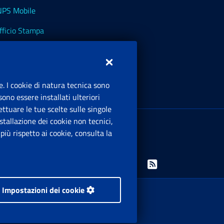
NPS Mobile
fficio Stampa
NPS - Museo Multimediale
NPS Cassetto Artigiani e Commercianti
e. I cookie di natura tecnica sono
ono essere installati ulteriori
ttuare le tue scelte sulle singole
ede Legale
: Via Ciro il Grande, 21
tallazione dei cookie non tecnici,
00144 Roma
iù rispetto ai cookie, consulta la
.IVA 02121151001
Facebook: Apre una nuova finestra
Twitter: Apre una nuova finestra
Whatsapp: Apre una nuova finestra
Youtube: Apre una nuova fine
Instagram: Apre una nuo
Linkedin: Apre una 
Rss: Apre una
Impostazioni dei cookie
 i diritti riservati.