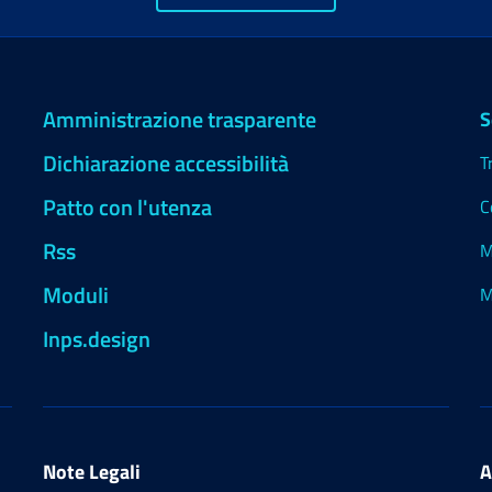
Amministrazione trasparente
S
Dichiarazione accessibilità
T
Patto con l'utenza
C
Rss
M
Moduli
M
Inps.design
Note Legali
A