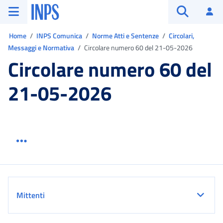
Vai al menu principale
Vai al contenuto principale
Vai al pie' di pagina
INPS ()
Ac
Apri cerca
Ti trovi in:
Home
INPS Comunica
Norme Atti e Sentenze
Circolari,
Messaggi e Normativa
Circolare numero 60 del 21-05-2026
Circolare numero 60 del
21-05-2026
Menu link servizio sezione
Dettaglio
Mittenti