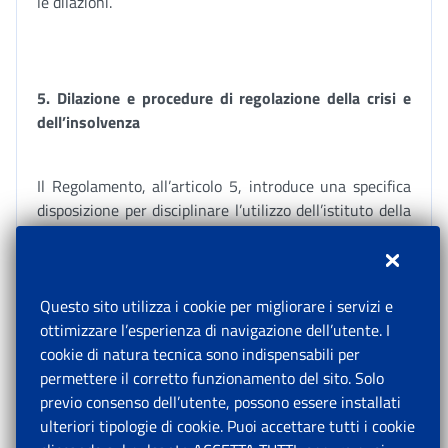
le dilazioni.
5. Dilazione e procedure di regolazione della crisi e
dell’insolvenza
Il Regolamento, all’articolo 5, introduce una specifica
disposizione per disciplinare l’utilizzo dell’istituto della
dilazione nel caso in cui il contribuente abbia fatto
ricorso a uno degli strumenti di regolazione della crisi e
dell’insolvenza.
Questo sito utilizza i cookie per migliorare i servizi e
ottimizzare l’esperienza di navigazione dell’utente. I
In particolare, per consentire l’accesso delle imprese in
cookie di natura tecnica sono indispensabili per
difficoltà a un quadro di risanamento e permettere di
permettere il corretto funzionamento del sito. Solo
individuare il percorso maggiormente satisfattivo per i
previo consenso dell’utente, possono essere installati
creditori, nel Regolamento è stato espressamente
ulteriori tipologie di cookie. Puoi accettare tutti i cookie
previsto che l’accesso a una procedura di regolazione