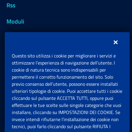
Rss
Moduli
Inps.design
Questo sito utilizza i cookie per migliorare i servizi e
Sedi e Contatti
ottimizzare l’esperienza di navigazione dell’utente. I
Ap
cookie di natura tecnica sono indispensabili per
permettere il corretto funzionamento del sito. Solo
Software
previo consenso dell’utente, possono essere installati
Ap
ulteriori tipologie di cookie. Puoi accettare tutti i cookie
cliccando sul pulsante ACCETTA TUTTI, oppure puoi
Note Legali
effettuare le tue scelte sulle singole categorie che vuoi
Ap
installare, cliccando su IMPOSTAZIONI DEI COOKIE. Se
invece intendi rifiutarne l’installazione dei cookie non
App mobile
Ap
tecnici, puoi farlo cliccando sul pulsante RIFIUTA I