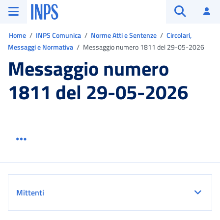
Vai al menu principale
Vai al contenuto principale
Vai al pie' di pagina
INPS ()
Ac
Apri cerca
Ti trovi in:
Home
INPS Comunica
Norme Atti e Sentenze
Circolari,
Messaggi e Normativa
Messaggio numero 1811 del 29-05-2026
Messaggio numero
1811 del 29-05-2026
Menu link servizio sezione
Dettaglio
Mittenti