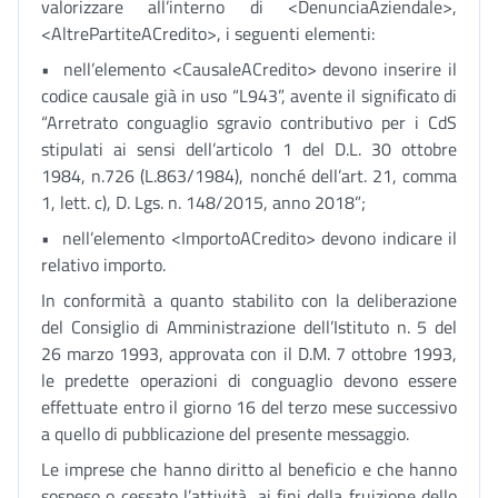
valorizzare all’interno di <DenunciaAziendale>,
<AltrePartiteACredito>, i seguenti elementi:
• nell’elemento <CausaleACredito> devono inserire il
codice causale già in uso “L943”, avente il significato di
“Arretrato conguaglio sgravio contributivo per i CdS
stipulati ai sensi dell’articolo 1 del D.L. 30 ottobre
1984, n.726 (L.863/1984), nonché dell’art. 21, comma
1, lett. c), D. Lgs. n. 148/2015, anno 2018”;
• nell’elemento <ImportoACredito> devono indicare il
relativo importo.
In conformità a quanto stabilito con la deliberazione
del Consiglio di Amministrazione dell’Istituto n. 5 del
26 marzo 1993, approvata con il D.M. 7 ottobre 1993,
le predette operazioni di conguaglio devono essere
effettuate entro il giorno 16 del terzo mese successivo
a quello di pubblicazione del presente messaggio.
Le imprese che hanno diritto al beneficio e che hanno
sospeso o cessato l’attività, ai fini della fruizione dello