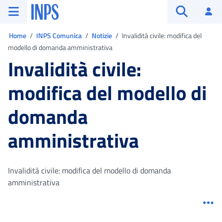
Vai al menu principale
Vai al contenuto principale
Vai al pie' di pagina
INPS ()
Ac
Apri cerca
Ti trovi in:
Home
INPS Comunica
Notizie
Invalidità civile: modifica del
modello di domanda amministrativa
Invalidità civile:
modifica del modello di
domanda
amministrativa
Invalidità civile: modifica del modello di domanda
amministrativa
Me