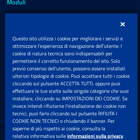
Moduli
Inps.design
Questo sito utilizza i cookie per migliorare i servizi e
Sedi e Contatti
ottimizzare l’esperienza di navigazione dell’utente. I
Ap
cookie di natura tecnica sono indispensabili per
permettere il corretto funzionamento del sito. Solo
Software
previo consenso dell’utente, possono essere installati
Ap
ulteriori tipologie di cookie. Puoi accettare tutti i cookie
cliccando sul pulsante ACCETTA TUTTI, oppure puoi
Note Legali
effettuare le tue scelte sulle singole categorie che vuoi
Ap
installare, cliccando su IMPOSTAZIONI DEI COOKIE. Se
invece intendi rifiutarne l’installazione dei cookie non
App mobile
Ap
tecnici, puoi farlo cliccando sul pulsante RIFIUTA I
COOKIE NON TECNICI o chiudendo il banner. Per
saperne di più rispetto ai cookie, consulta la
Sede Legale
: Via Ciro il Grande, 21
relativa informativa sulle
informazioni sulla privacy
.