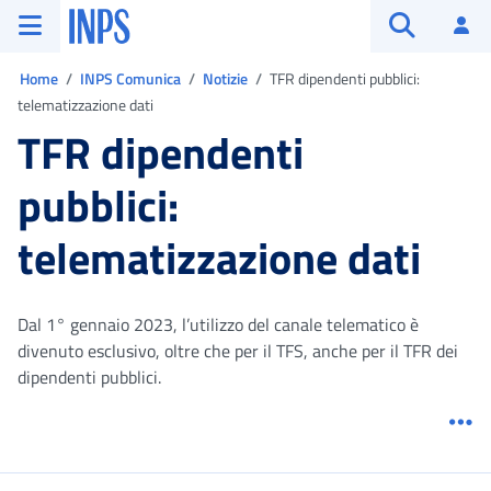
Vai al menu principale
Vai al contenuto principale
Vai al pie' di pagina
INPS ()
Ac
Apri cerca
Ti trovi in:
Home
INPS Comunica
Notizie
TFR dipendenti pubblici:
telematizzazione dati
TFR dipendenti
pubblici:
telematizzazione dati
Dal 1° gennaio 2023, l’utilizzo del canale telematico è
divenuto esclusivo, oltre che per il TFS, anche per il TFR dei
dipendenti pubblici.
Me