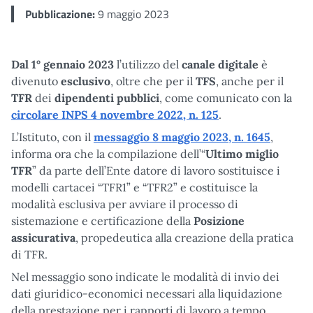
Pubblicazione:
9 maggio 2023
Dal 1° gennaio 2023
l’utilizzo del
canale digitale
è
divenuto
esclusivo
, oltre che per il
TFS
, anche per il
TFR
dei
dipendenti pubblici
, come comunicato con la
circolare INPS 4 novembre 2022, n. 125
.
L’Istituto, con il
messaggio 8 maggio 2023, n. 1645
,
informa ora che la compilazione dell’“
Ultimo miglio
TFR
” da parte dell’Ente datore di lavoro sostituisce i
modelli cartacei “TFR1” e “TFR2” e costituisce la
modalità esclusiva per avviare il processo di
sistemazione e certificazione della
Posizione
assicurativa
, propedeutica alla creazione della pratica
di TFR.
Nel messaggio sono indicate le modalità di invio dei
dati giuridico-economici necessari alla liquidazione
della prestazione per i rapporti di lavoro a tempo