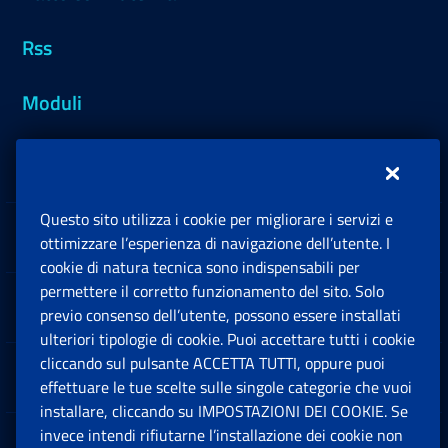
Rss
Moduli
Inps.design
Questo sito utilizza i cookie per migliorare i servizi e
Sedi e Contatti
ottimizzare l’esperienza di navigazione dell’utente. I
Ap
cookie di natura tecnica sono indispensabili per
permettere il corretto funzionamento del sito. Solo
Software
previo consenso dell’utente, possono essere installati
Ap
ulteriori tipologie di cookie. Puoi accettare tutti i cookie
cliccando sul pulsante ACCETTA TUTTI, oppure puoi
Note Legali
effettuare le tue scelte sulle singole categorie che vuoi
Ap
installare, cliccando su IMPOSTAZIONI DEI COOKIE. Se
invece intendi rifiutarne l’installazione dei cookie non
App mobile