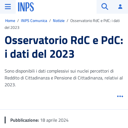
Vai al menu principale
Vai al contenuto principale
Vai al pie' di pagina
INPS ()
Ac
Apri cerca
Ti trovi in:
Home
INPS Comunica
Notizie
Osservatorio RdC e PdC: i dati
del 2023
Osservatorio RdC e PdC:
i dati del 2023
Sono disponibili i dati complessivi sui nuclei percettori di
Reddito di Cittadinanza e Pensione di Cittadinanza, relativi al
2023.
Me
Pubblicazione:
18 aprile 2024