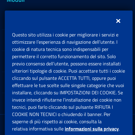
Inps.design
Questo sito utilizza i cookie per migliorare i servizi e
Sedi e Contatti
ottimizzare l’esperienza di navigazione dell’utente. I
Ap
cookie di natura tecnica sono indispensabili per
permettere il corretto funzionamento del sito. Solo
Software
previo consenso dell’utente, possono essere installati
Ap
ulteriori tipologie di cookie. Puoi accettare tutti i cookie
cliccando sul pulsante ACCETTA TUTTI, oppure puoi
Note Legali
effettuare le tue scelte sulle singole categorie che vuoi
Ap
installare, cliccando su IMPOSTAZIONI DEI COOKIE. Se
invece intendi rifiutarne l’installazione dei cookie non
App mobile
Ap
tecnici, puoi farlo cliccando sul pulsante RIFIUTA I
COOKIE NON TECNICI o chiudendo il banner. Per
saperne di più rispetto ai cookie, consulta la
Sede Legale
: Via Ciro il Grande, 21
relativa informativa sulle
informazioni sulla privacy
.
00144 Roma