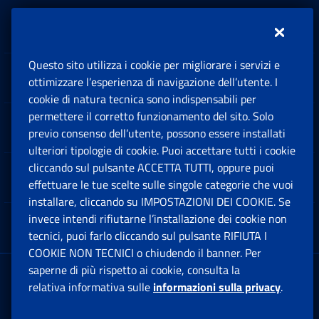
Inps.design
Questo sito utilizza i cookie per migliorare i servizi e
Sedi e Contatti
ottimizzare l’esperienza di navigazione dell’utente. I
Ap
cookie di natura tecnica sono indispensabili per
permettere il corretto funzionamento del sito. Solo
Software
previo consenso dell’utente, possono essere installati
Ap
ulteriori tipologie di cookie. Puoi accettare tutti i cookie
cliccando sul pulsante ACCETTA TUTTI, oppure puoi
Note Legali
effettuare le tue scelte sulle singole categorie che vuoi
Ap
installare, cliccando su IMPOSTAZIONI DEI COOKIE. Se
invece intendi rifiutarne l’installazione dei cookie non
App mobile
Ap
tecnici, puoi farlo cliccando sul pulsante RIFIUTA I
COOKIE NON TECNICI o chiudendo il banner. Per
saperne di più rispetto ai cookie, consulta la
Sede Legale
: Via Ciro il Grande, 21
relativa informativa sulle
informazioni sulla privacy
.
00144 Roma
P.IVA 02121151001