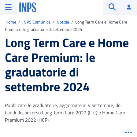
Vai al menu principale
Vai al contenuto principale
Vai al pie' di pagina
INPS ()
Ac
Apri cerca
Ti trovi in:
Home
INPS Comunica
Notizie
Long Term Care e Home Care
Premium: le graduatorie di settembre 2024
Long Term Care e Home
Care Premium: le
graduatorie di
settembre 2024
Pubblicate le graduatorie, aggiornate al 4 settembre, dei
bandi di concorso Long Term Care 2022 (LTC) e Home Care
Premium 2022 (HCP).