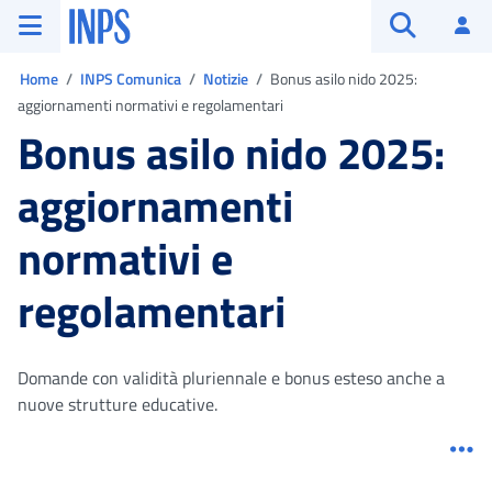
Vai al menu principale
Vai al contenuto principale
Vai al pie' di pagina
INPS ()
Ac
Apri cerca
Ti trovi in:
Home
INPS Comunica
Notizie
Bonus asilo nido 2025:
aggiornamenti normativi e regolamentari
Bonus asilo nido 2025:
aggiornamenti
normativi e
regolamentari
Domande con validità pluriennale e bonus esteso anche a
nuove strutture educative.
Me