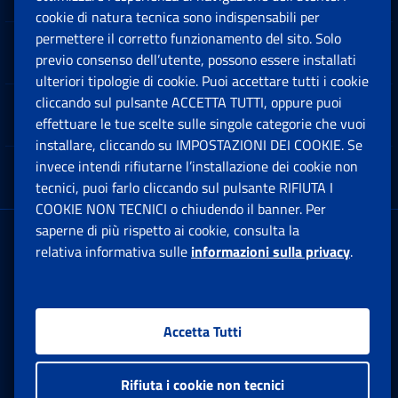
cookie di natura tecnica sono indispensabili per
permettere il corretto funzionamento del sito. Solo
Software
previo consenso dell’utente, possono essere installati
Ap
ulteriori tipologie di cookie. Puoi accettare tutti i cookie
cliccando sul pulsante ACCETTA TUTTI, oppure puoi
Note Legali
effettuare le tue scelte sulle singole categorie che vuoi
Ap
installare, cliccando su IMPOSTAZIONI DEI COOKIE. Se
invece intendi rifiutarne l’installazione dei cookie non
App mobile
Ap
tecnici, puoi farlo cliccando sul pulsante RIFIUTA I
COOKIE NON TECNICI o chiudendo il banner. Per
saperne di più rispetto ai cookie, consulta la
Sede Legale
: Via Ciro il Grande, 21
relativa informativa sulle
informazioni sulla privacy
.
00144 Roma
P.IVA 02121151001
Accetta Tutti
Facebook: Apre una nuova finestra
Twitter: Apre una nuova finestra
Whatsapp: Apre una nuova fi
Youtube: Apre una nuo
Instagram: Apre
Linkedin:
Rs
Rifiuta i cookie non tecnici