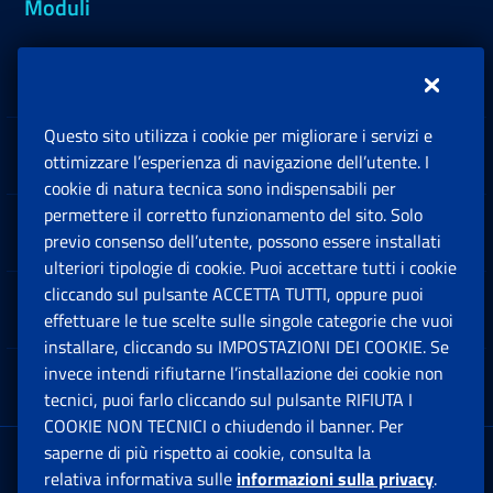
Moduli
Inps.design
Questo sito utilizza i cookie per migliorare i servizi e
Sedi e Contatti
ottimizzare l’esperienza di navigazione dell’utente. I
Ap
cookie di natura tecnica sono indispensabili per
permettere il corretto funzionamento del sito. Solo
Software
previo consenso dell’utente, possono essere installati
Ap
ulteriori tipologie di cookie. Puoi accettare tutti i cookie
cliccando sul pulsante ACCETTA TUTTI, oppure puoi
Note Legali
effettuare le tue scelte sulle singole categorie che vuoi
Ap
installare, cliccando su IMPOSTAZIONI DEI COOKIE. Se
invece intendi rifiutarne l’installazione dei cookie non
App mobile
Ap
tecnici, puoi farlo cliccando sul pulsante RIFIUTA I
COOKIE NON TECNICI o chiudendo il banner. Per
saperne di più rispetto ai cookie, consulta la
Sede Legale
: Via Ciro il Grande, 21
relativa informativa sulle
informazioni sulla privacy
.