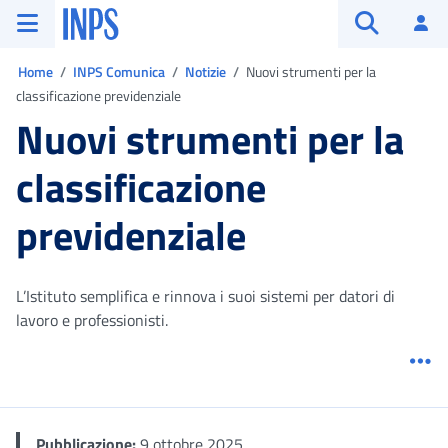
Vai al menu principale
Vai al contenuto principale
Vai al pie' di pagina
INPS ()
Ac
Apri cerca
Ti trovi in:
Home
INPS Comunica
Notizie
Nuovi strumenti per la
classificazione previdenziale
Nuovi strumenti per la
classificazione
previdenziale
L’Istituto semplifica e rinnova i suoi sistemi per datori di
lavoro e professionisti.
Me
Pubblicazione:
9 ottobre 2025