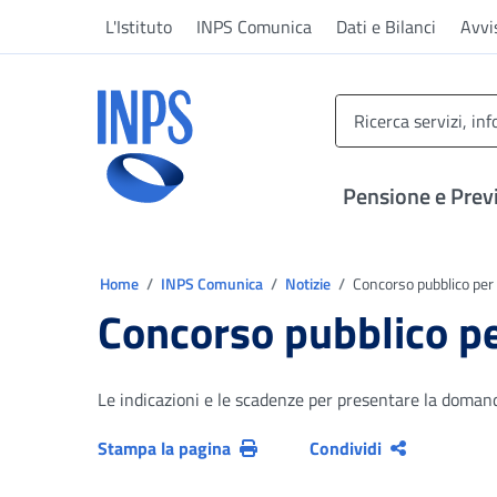
Vai al menu principale
Vai al contenuto principale
Vai al pie' di pagina
L'Istituto
INPS Comunica
Dati e Bilanci
Avvi
INPS ()
Pensione e Prev
Ti trovi in:
Home
INPS Comunica
Notizie
Concorso pubblico per 
Concorso pubblico pe
Le indicazioni e le scadenze per presentare la domand
Stampa la pagina
Condividi