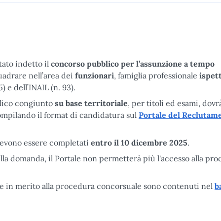
tato indetto il
concorso pubblico
per l’assunzione a tempo
adrare nell’area dei
funzionari
, famiglia professionale
ispett
) e dell’INAIL (n. 93).
lico congiunto
su base territoriale
, per titoli ed esami, dovr
ompilando il format di candidatura sul
Portale del Reclutam
 devono essere completati
entro il 10 dicembre 2025
.
lla domanda, il Portale non permetterà più l'accesso alla pr
one in merito alla procedura concorsuale sono contenuti nel
b