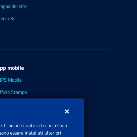
appa del sito
edia Kit
pp mobile
NPS Mobile
fficio Stampa
NPS - Museo Multimediale
NPS Cassetto Artigiani e Commercianti
e. I cookie di natura tecnica sono
ono essere installati ulteriori