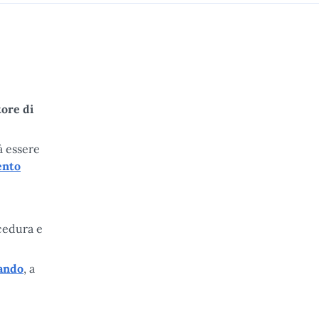
ore di
à essere
ento
ocedura e
ando
, a