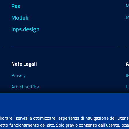
Rss
M
Moduli
M
Inps.design
Note Legali
A
Privacy
I
Atti di notifica
U
Impostazioni dei cookie
I
I
liorare i servizi e ottimizzare l’esperienza di navigazione dell’utent
retto funzionamento del sito. Solo previo consenso dell’utente, poss