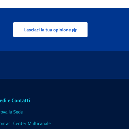
Lasciaci la tua opinione
edi e Contatti
rova la Sede
ontact Center Multicanale