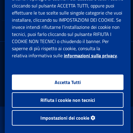
cliccando sul pulsante ACCETTA TUTTI, oppure puoi
Note Legali
effettuare le tue scelte sulle singole categorie che vuoi
Ap
installare, cliccando su IMPOSTAZIONI DEI COOKIE. Se
invece intendi rifiutarne l’installazione dei cookie non
App mobile
Ap
tecnici, puoi farlo cliccando sul pulsante RIFIUTA I
COOKIE NON TECNICI o chiudendo il banner. Per
saperne di più rispetto ai cookie, consulta la
Sede Legale
: Via Ciro il Grande, 21
relativa informativa sulle
informazioni sulla privacy
.
00144 Roma
P.IVA 02121151001
Accetta Tutti
Facebook: Apre una nuova finestra
Twitter: Apre una nuova finestra
Whatsapp: Apre una nuova fi
Youtube: Apre una nuo
Instagram: Apre
Linkedin:
Rs
Rifiuta i cookie non tecnici
www.inps.gov.it © 1997-2026
Impostazioni dei cookie
Istituto Nazionale Previdenza Sociale.
Tutti i diritti riservati.