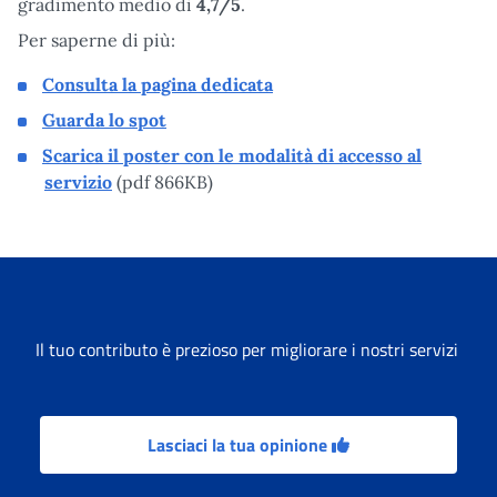
gradimento medio di
4,7/5
.
Per saperne di più:
Consulta la pagina dedicata
Guarda lo spot
Scarica il poster con le modalità di accesso al
servizio
(pdf 866KB)
Il tuo contributo è prezioso per migliorare i nostri servizi
Lasciaci la tua opinione