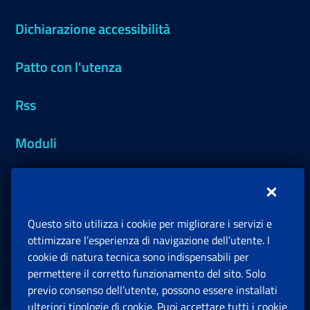
Dichiarazione accessibilità
Patto con l'utenza
Rss
Moduli
Inps.design
Questo sito utilizza i cookie per migliorare i servizi e
Sedi e Contatti
ottimizzare l’esperienza di navigazione dell’utente. I
Ap
cookie di natura tecnica sono indispensabili per
permettere il corretto funzionamento del sito. Solo
Software
previo consenso dell’utente, possono essere installati
Ap
ulteriori tipologie di cookie. Puoi accettare tutti i cookie