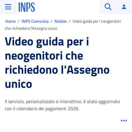
Vai al menu principale
Vai al contenuto principale
Vai al pie' di pagina
INPS ()
Ac
Apri cerca
Ti trovi in:
Home
INPS Comunica
Notizie
Video guida per i neogenitori
che richiedono l'Assegno unico
Video guida per i
neogenitori che
richiedono l'Assegno
unico
Il servizio, personalizzato e interattivo, è stato aggiornato
con il calendario dei pagamenti 2026.
Me