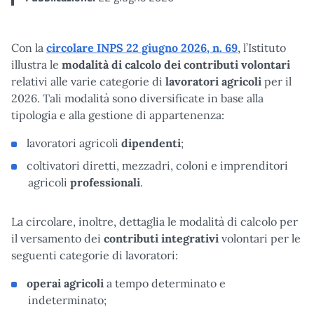
Con la
circolare INPS 22 giugno 2026, n.
69
, l’Istituto
illustra le
modalità di calcolo dei
contributi volontari
relativi alle varie categorie di
lavoratori agricoli
per il
2026. Tali modalità sono diversificate in base alla
tipologia e alla gestione di appartenenza:
lavoratori agricoli
dipendenti
;
coltivatori diretti, mezzadri, coloni e imprenditori
agricoli
professionali
.
La circolare, inoltre, dettaglia le modalità di calcolo per
il versamento dei
contributi integrativi
volontari per le
seguenti categorie di lavoratori:
operai
agricoli
a tempo determinato e
indeterminato;