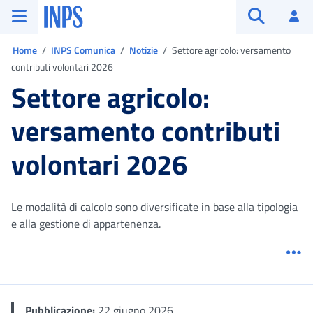
Vai al menu principale
Vai al contenuto principale
Vai al pie' di pagina
INPS ()
Ac
Apri cerca
Ti trovi in:
Home
INPS Comunica
Notizie
Settore agricolo: versamento
contributi volontari 2026
Settore agricolo:
versamento contributi
volontari 2026
Le modalità di calcolo sono diversificate in base alla tipologia
e alla gestione di appartenenza.
Me
Pubblicazione:
22 giugno 2026