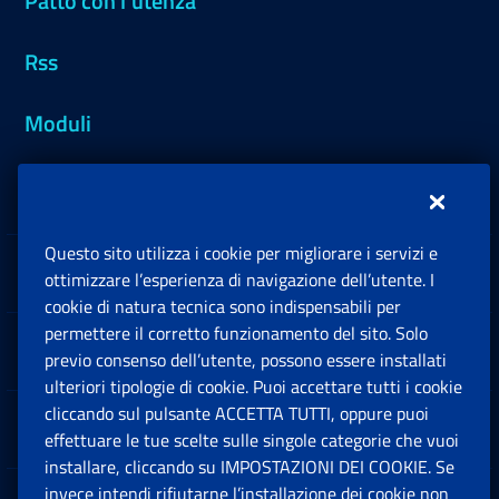
Patto con l'utenza
Rss
Moduli
Inps.design
Questo sito utilizza i cookie per migliorare i servizi e
Sedi e Contatti
ottimizzare l’esperienza di navigazione dell’utente. I
Ap
cookie di natura tecnica sono indispensabili per
permettere il corretto funzionamento del sito. Solo
Software
previo consenso dell’utente, possono essere installati
Ap
ulteriori tipologie di cookie. Puoi accettare tutti i cookie
cliccando sul pulsante ACCETTA TUTTI, oppure puoi
Note Legali
effettuare le tue scelte sulle singole categorie che vuoi
Ap
installare, cliccando su IMPOSTAZIONI DEI COOKIE. Se
invece intendi rifiutarne l’installazione dei cookie non