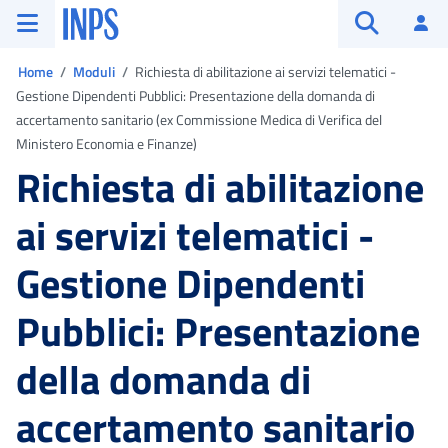
Vai al menu principale
Vai al contenuto principale
Vai al pie' di pagina
INPS ()
Ac
Apri cerca
Ti trovi in:
Home
Moduli
Richiesta di abilitazione ai servizi telematici -
Gestione Dipendenti Pubblici: Presentazione della domanda di
accertamento sanitario (ex Commissione Medica di Verifica del
Ministero Economia e Finanze)
Richiesta di abilitazione
ai servizi telematici -
Gestione Dipendenti
Pubblici: Presentazione
della domanda di
accertamento sanitario