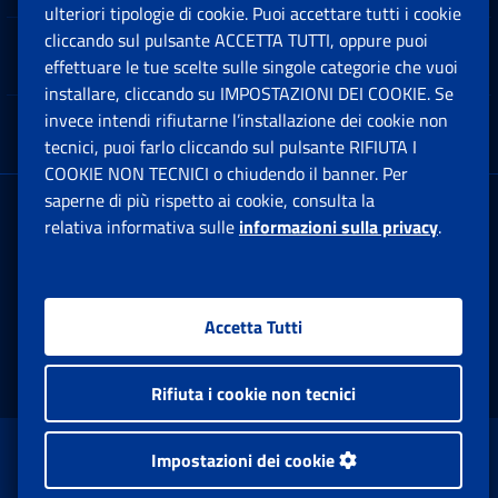
ulteriori tipologie di cookie. Puoi accettare tutti i cookie
cliccando sul pulsante ACCETTA TUTTI, oppure puoi
Note Legali
effettuare le tue scelte sulle singole categorie che vuoi
Ap
installare, cliccando su IMPOSTAZIONI DEI COOKIE. Se
invece intendi rifiutarne l’installazione dei cookie non
App mobile
Ap
tecnici, puoi farlo cliccando sul pulsante RIFIUTA I
COOKIE NON TECNICI o chiudendo il banner. Per
saperne di più rispetto ai cookie, consulta la
Sede Legale
: Via Ciro il Grande, 21
relativa informativa sulle
informazioni sulla privacy
.
00144 Roma
P.IVA 02121151001
Accetta Tutti
Facebook: Apre una nuova finestra
Twitter: Apre una nuova finestra
Whatsapp: Apre una nuova fi
Youtube: Apre una nuo
Instagram: Apre
Linkedin:
Rs
Rifiuta i cookie non tecnici
www.inps.gov.it © 1997-2026
Impostazioni dei cookie
Istituto Nazionale Previdenza Sociale.