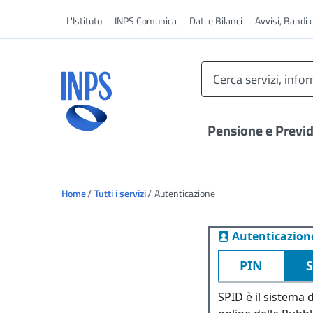
Vai al menu principale
L'Istituto
INPS Comunica
Dati e Bilanci
Avvisi, Bandi 
Pensione e Previ
Ti trovi in:
Home
Tutti i servizi
Autenticazione
Autenticazion
PIN
SPID è il sistema d