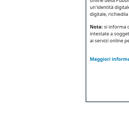
online della Pubbl
un'identità digita
digitale, richiedil
Nota:
si informa 
intestate a sogget
ai servizi online p
Maggiori informa