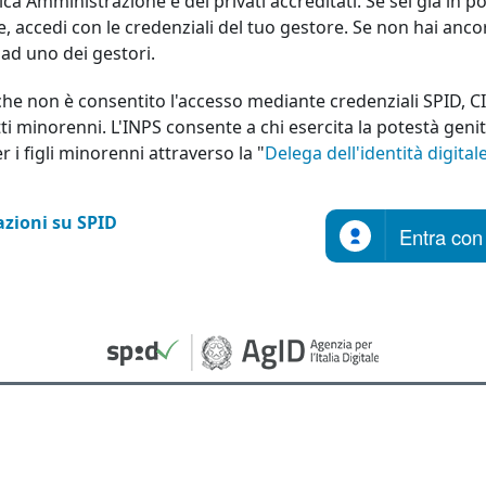
ica Amministrazione e dei privati accreditati. Se sei già in p
le, accedi con le credenziali del tuo gestore. Se non hai anco
a ad uno dei gestori.
che non è consentito l'accesso mediante credenziali SPID, C
ti minorenni. L'INPS consente a chi esercita la potestà geni
er i figli minorenni attraverso la "
Delega dell'identità digital
zioni su SPID
Entra con