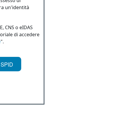
ossesso di
ra un'identità
IE, CNS o eIDAS
toriale di accedere
e
".
 SPID