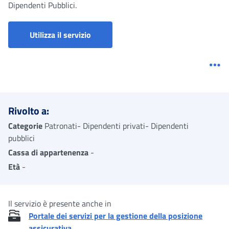
Dipendenti Pubblici.
Portale dei servizi per la gestione dell
Utilizza il servizio
Me
Rivolto a:
Categorie
Patronati- Dipendenti privati- Dipendenti
pubblici
Cassa di appartenenza
-
Età
-
Il servizio è presente anche in
Portale dei servizi per la gestione della posizione
assicurativa