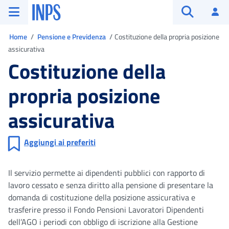
Vai al menu principale
Vai al contenuto principale
Vai al pie' di pagina
INPS ()
Ac
Apri cerca
Ti trovi in
Home
Pensione e Previdenza
Costituzione della propria posizione
assicurativa
Costituzione della
propria posizione
assicurativa
Aggiungi ai preferiti
Il servizio permette ai dipendenti pubblici con rapporto di
lavoro cessato e senza diritto alla pensione di presentare la
domanda di costituzione della posizione assicurativa e
trasferire presso il Fondo Pensioni Lavoratori Dipendenti
dell’AGO i periodi con obbligo di iscrizione alla Gestione