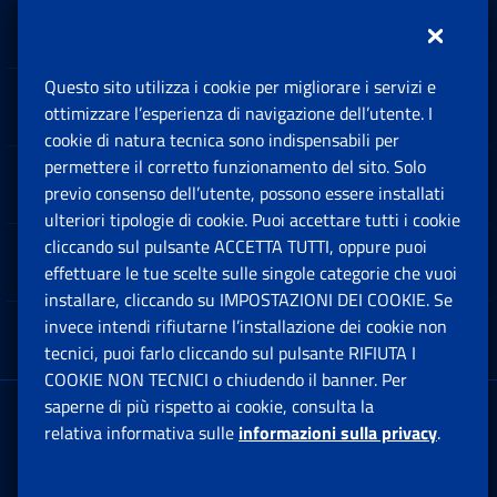
Inps.design
Questo sito utilizza i cookie per migliorare i servizi e
Sedi e Contatti
ottimizzare l’esperienza di navigazione dell’utente. I
Ap
cookie di natura tecnica sono indispensabili per
permettere il corretto funzionamento del sito. Solo
Software
previo consenso dell’utente, possono essere installati
Ap
ulteriori tipologie di cookie. Puoi accettare tutti i cookie
cliccando sul pulsante ACCETTA TUTTI, oppure puoi
Note Legali
effettuare le tue scelte sulle singole categorie che vuoi
Ap
installare, cliccando su IMPOSTAZIONI DEI COOKIE. Se
invece intendi rifiutarne l’installazione dei cookie non
App mobile
Ap
tecnici, puoi farlo cliccando sul pulsante RIFIUTA I
COOKIE NON TECNICI o chiudendo il banner. Per
saperne di più rispetto ai cookie, consulta la
Sede Legale
: Via Ciro il Grande, 21
relativa informativa sulle
informazioni sulla privacy
.
00144 Roma
P.IVA 02121151001