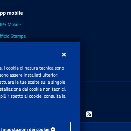
pp mobile
NPS Mobile
fficio Stampa
NPS - Museo Multimediale
NPS Cassetto Artigiani e Commercianti
e. I cookie di natura tecnica sono
ono essere installati ulteriori
ttuare le tue scelte sulle singole
ede Legale
: Via Ciro il Grande, 21
tallazione dei cookie non tecnici,
00144 Roma
iù rispetto ai cookie, consulta la
.IVA 02121151001
Facebook: Apre una nuova finestra
Twitter: Apre una nuova finestra
Whatsapp: Apre una nuova finestra
Youtube: Apre una nuova fine
Instagram: Apre una nuo
Linkedin: Apre una 
Rss: Apre una
Impostazioni dei cookie