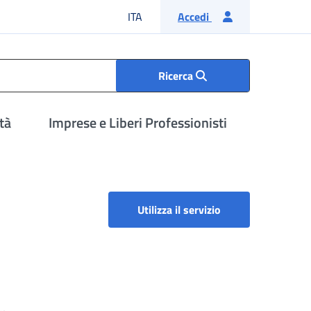
Lingua italiana
ITA
Accedi
Ricerca
tà
Imprese e Liberi Professionisti
Contribuzione figur
Utilizza il servizio