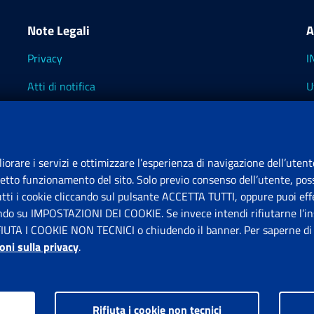
Note Legali
A
Privacy
I
Atti di notifica
U
Impostazioni dei cookie
I
I
liorare i servizi e ottimizzare l’esperienza di navigazione dell’utent
retto funzionamento del sito. Solo previo consenso dell’utente, poss
tutti i cookie cliccando sul pulsante ACCETTA TUTTI, oppure puoi effe
S
ando su IMPOSTAZIONI DEI COOKIE. Se invece intendi rifiutarne l’ins
FIUTA I COOKIE NON TECNICI o chiudendo il banner. Per saperne di p
P
oni sulla privacy
.
Rifiuta i cookie non tecnici