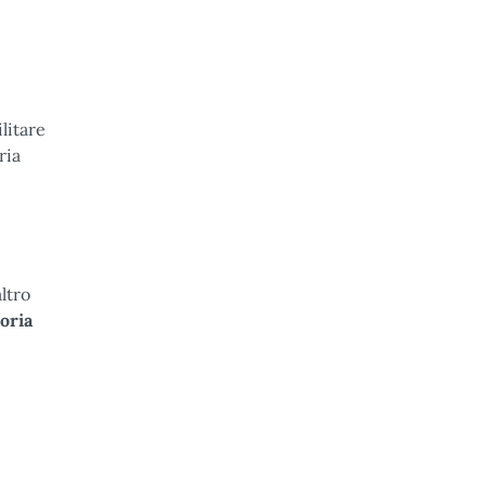
litare
ria
altro
oria