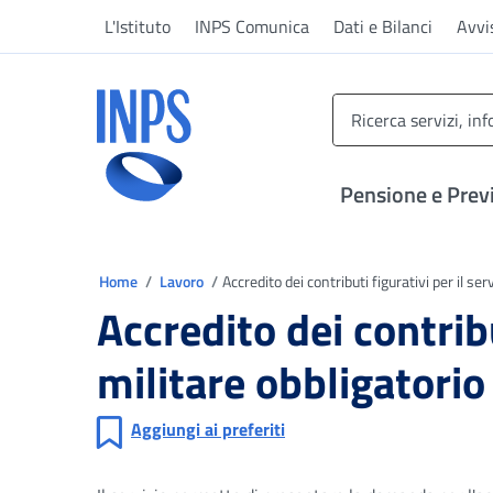
Vai al menu principale
Vai al contenuto principale
Vai al pie' di pagina
L'Istituto
INPS Comunica
Dati e Bilanci
Avvi
INPS ()
Pensione e Prev
Ti trovi in
Home
Lavoro
Accredito dei contributi figurativi per il ser
Accredito dei contribu
militare obbligatorio
Aggiungi ai preferiti