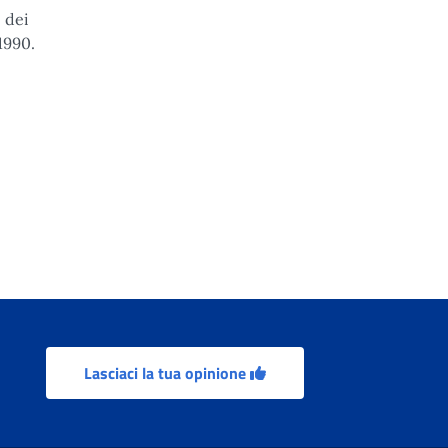
 dei
1990.
 leva
Lasciaci la tua opinione