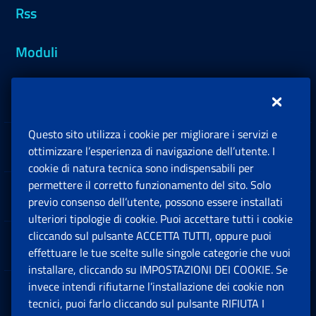
Rss
Moduli
Inps.design
Questo sito utilizza i cookie per migliorare i servizi e
Sedi e Contatti
ottimizzare l’esperienza di navigazione dell’utente. I
Ap
cookie di natura tecnica sono indispensabili per
permettere il corretto funzionamento del sito. Solo
Software
previo consenso dell’utente, possono essere installati
Ap
ulteriori tipologie di cookie. Puoi accettare tutti i cookie
cliccando sul pulsante ACCETTA TUTTI, oppure puoi
Note Legali
effettuare le tue scelte sulle singole categorie che vuoi
Ap
installare, cliccando su IMPOSTAZIONI DEI COOKIE. Se
invece intendi rifiutarne l’installazione dei cookie non
App mobile
Ap
tecnici, puoi farlo cliccando sul pulsante RIFIUTA I