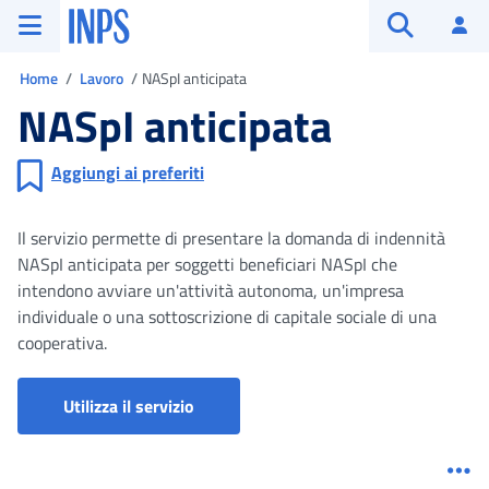
Vai al menu principale
Vai al contenuto principale
Vai al pie' di pagina
INPS ()
Ac
Apri cerca
Ti trovi in
Home
Lavoro
NASpI anticipata
NASpI anticipata
Aggiungi ai preferiti
Il servizio permette di presentare la domanda di indennità
NASpI anticipata per soggetti beneficiari NASpI che
intendono avviare un'attività autonoma, un'impresa
individuale o una sottoscrizione di capitale sociale di una
cooperativa.
Utilizza il servizio