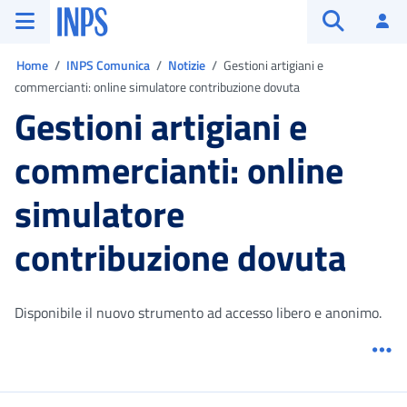
Vai al menu principale
Vai al contenuto principale
Vai al pie' di pagina
INPS ()
Ac
Apri cerca
Ti trovi in:
Home
INPS Comunica
Notizie
Gestioni artigiani e
commercianti: online simulatore contribuzione dovuta
Gestioni artigiani e
commercianti: online
simulatore
contribuzione dovuta
Disponibile il nuovo strumento ad accesso libero e anonimo.
Me