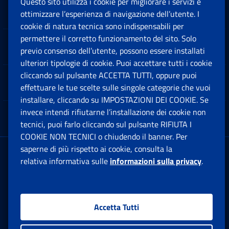
Questo sito utilizza i cookie per migliorare i servizi e
Sedi e Contatti
ottimizzare l’esperienza di navigazione dell’utente. I
Ap
cookie di natura tecnica sono indispensabili per
permettere il corretto funzionamento del sito. Solo
Software
previo consenso dell’utente, possono essere installati
Ap
ulteriori tipologie di cookie. Puoi accettare tutti i cookie
cliccando sul pulsante ACCETTA TUTTI, oppure puoi
Note Legali
effettuare le tue scelte sulle singole categorie che vuoi
Ap
installare, cliccando su IMPOSTAZIONI DEI COOKIE. Se
invece intendi rifiutarne l’installazione dei cookie non
App mobile
Ap
tecnici, puoi farlo cliccando sul pulsante RIFIUTA I
COOKIE NON TECNICI o chiudendo il banner. Per
saperne di più rispetto ai cookie, consulta la
Sede Legale
: Via Ciro il Grande, 21
relativa informativa sulle
informazioni sulla privacy
.
00144 Roma
P.IVA 02121151001
Accetta Tutti