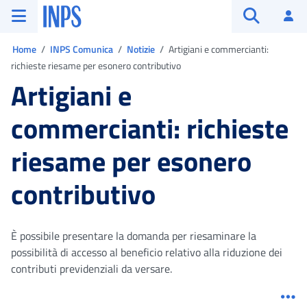
Vai al menu principale
Vai al contenuto principale
Vai al pie' di pagina
INPS ()
Ac
Apri cerca
Ti trovi in:
Home
INPS Comunica
Notizie
Artigiani e commercianti:
richieste riesame per esonero contributivo
Artigiani e
commercianti: richieste
riesame per esonero
contributivo
È possibile presentare la domanda per riesaminare la
possibilità di accesso al beneficio relativo alla riduzione dei
contributi previdenziali da versare.