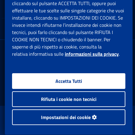
cliccando sul pulsante ACCETTA TUTTI, oppure puoi
Note Legali
effettuare le tue scelte sulle singole categorie che vuoi
Ap
installare, cliccando su IMPOSTAZIONI DEI COOKIE. Se
invece intendi rifiutarne l’installazione dei cookie non
App mobile
Ap
tecnici, puoi farlo cliccando sul pulsante RIFIUTA I
COOKIE NON TECNICI o chiudendo il banner. Per
saperne di più rispetto ai cookie, consulta la
Sede Legale
: Via Ciro il Grande, 21
relativa informativa sulle
informazioni sulla privacy
.
00144 Roma
P.IVA 02121151001
Accetta Tutti
Facebook: Apre una nuova finestra
Twitter: Apre una nuova finestra
Whatsapp: Apre una nuova fi
Youtube: Apre una nuo
Instagram: Apre
Linkedin:
Rs
Rifiuta i cookie non tecnici
www.inps.gov.it © 1997-2026
Impostazioni dei cookie
Istituto Nazionale Previdenza Sociale.
Tutti i diritti riservati.