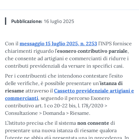
Me
Pubblicazione:
16 luglio 2025
Con il
messaggio 15 luglio 2025, n. 2253
l’INPS fornisce
chiarimenti riguardo l’
esonero contributivo parziale
,
che consente ad artigiani e commercianti di ridurre i
contributi previdenziali da versare in specifici casi.
Per i contribuenti che intendono contestare l’esito
delle verifiche, è possibile presentare un’
istanza di
riesame
attraverso il
Cassetto previdenziale artigiani e
commercianti
, seguendo il percorso Esonero
contributivo art. 1 co 20-22 bis, l. 178/2020 >
Consultazione > Domanda > Riesame.
L’Istituto precisa che il sistema
non consente
di
presentare una nuova istanza di riesame qualora
l’utente ne abbia già presentata una in precedenza. In