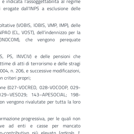
 è indicata l’assoggettabilità al regime
 erogate dall’INPS a esclusione delle
coltative (VOBIS, IOBIS, VMP, IMP), delle
NPAO (CL, VOST), dell’indennizzo per la
e (INDCOM), che vengono perequate
(AS, PS, INVCIV) e delle pensioni che
ttime di atti di terrorismo e delle stragi
2004, n. 206, e successive modificazioni,
 criteri propri;
sione (027-VOCRED, 028-VOCOOP, 029-
29–VESO29; 143–APESOCIAL; 198-
 vengono rivalutate per tutta la loro
ormazione progressiva, per le quali non
ative ad enti e casse per mancato
o-contributivo più elevato (
articolo 1,