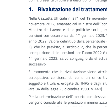
Con la presente circolare si descrivono in dettagl
1. Rivalutazione dei trattament
Nella Gazzetta Ufficiale n. 271 del 19 novembr
novembre 2022, emanato dal Ministro dell'Econo
Ministro del Lavoro e delle politiche sociali,
pensioni con decorrenza dal 1° gennaio 2023. V
anno 2022. Valore definitivo della percentuale 
1), che ha previsto, all’articolo 2, che la perce
perequazione delle pensioni per l'anno 2022 è 
1° gennaio 2023, salvo conguaglio da effettua
successivo.
Si rammenta che la rivalutazione viene attrib
perequativo, considerando come un unico tra
soggetto è titolare, erogate dall’INPS e dagli alt
(art. 34 della legge 23 dicembre 1998, n. 448).
Per la determinazione dell’importo complessivo
vengono considerate le prestazioni memorizzate 