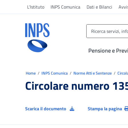
Vai al menu principale
Vai al contenuto principale
Vai al pie' di pagina
L'Istituto
INPS Comunica
Dati e Bilanci
Avvi
INPS ()
Pensione e Prev
Ti trovi in:
Home
INPS Comunica
Norme Atti e Sentenze
Circol
Circolare numero 13
Scarica il documento
Stampa la pagina