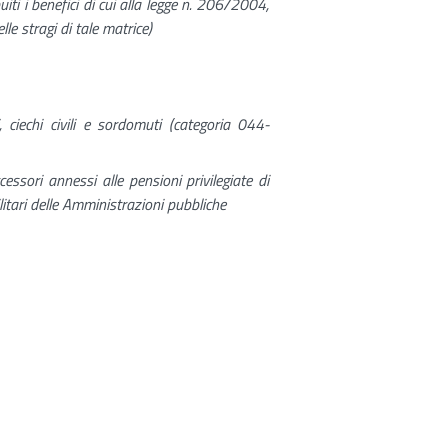
uiti i benefici di cui alla legge n. 206/2004,
le stragi di tale matrice)
i, ciechi civili e sordomuti (categoria 044-
essori annessi alle pensioni privilegiate di
litari delle Amministrazioni pubbliche