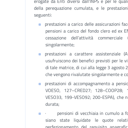
erogate da Enti diversi dall’INPS e per le quali
della perequazione cumulata, e le prestazioni
seguenti:
prestazioni a carico delle assicurazioni fa
pensioni a carico del fondo clero ed ex E
cessazione dell’attività commercial
singolarmente;
prestazioni a carattere assistenziale 
usufruiscono dei benefici previsti per le vi
di tale matrice, di cui alla legge 3 agosto 
che vengono rivalutate singolarmente e con
prestazioni di accompagnamento a pen
VOESO, 127–CRED27; 128–COOP28; 1
VESO33, 199-VESO92; 200-ESPA), che non
durata;
·
pensioni di vecchiaia in cumulo a f
siano state liquidate le quote rel
perfezionamento del requisito anagrafic