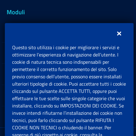
Moduli
Inps.design
Questo sito utilizza i cookie per migliorare i servizi e
Sedi e Contatti
ottimizzare l’esperienza di navigazione dell’utente. I
Ap
cookie di natura tecnica sono indispensabili per
permettere il corretto funzionamento del sito. Solo
Software
previo consenso dell’utente, possono essere installati
Ap
ulteriori tipologie di cookie. Puoi accettare tutti i cookie
cliccando sul pulsante ACCETTA TUTTI, oppure puoi
Note Legali
effettuare le tue scelte sulle singole categorie che vuoi
Ap
installare, cliccando su IMPOSTAZIONI DEI COOKIE. Se
invece intendi rifiutarne l’installazione dei cookie non
App mobile
Ap
tecnici, puoi farlo cliccando sul pulsante RIFIUTA I
COOKIE NON TECNICI o chiudendo il banner. Per
saperne di più rispetto ai cookie, consulta la