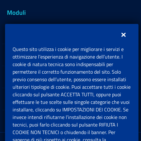
Moduli
Inps.design
Questo sito utilizza i cookie per migliorare i servizi e
Sedi e Contatti
ottimizzare l’esperienza di navigazione dell’utente. I
Ap
cookie di natura tecnica sono indispensabili per
permettere il corretto funzionamento del sito. Solo
Software
previo consenso dell’utente, possono essere installati
Ap
ulteriori tipologie di cookie. Puoi accettare tutti i cookie
cliccando sul pulsante ACCETTA TUTTI, oppure puoi
Note Legali
effettuare le tue scelte sulle singole categorie che vuoi
Ap
installare, cliccando su IMPOSTAZIONI DEI COOKIE. Se
invece intendi rifiutarne l’installazione dei cookie non
App mobile
Ap
tecnici, puoi farlo cliccando sul pulsante RIFIUTA I
COOKIE NON TECNICI o chiudendo il banner. Per
saperne di più rispetto ai cookie, consulta la