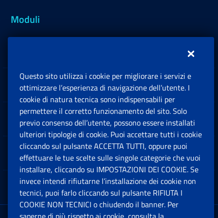
Moduli
Inps.design
Questo sito utilizza i cookie per migliorare i servizi e
Sedi e Contatti
ottimizzare l’esperienza di navigazione dell’utente. I
Ap
cookie di natura tecnica sono indispensabili per
permettere il corretto funzionamento del sito. Solo
Software
previo consenso dell’utente, possono essere installati
Ap
ulteriori tipologie di cookie. Puoi accettare tutti i cookie
cliccando sul pulsante ACCETTA TUTTI, oppure puoi
Note Legali
effettuare le tue scelte sulle singole categorie che vuoi
Ap
installare, cliccando su IMPOSTAZIONI DEI COOKIE. Se
invece intendi rifiutarne l’installazione dei cookie non
App mobile
Ap
tecnici, puoi farlo cliccando sul pulsante RIFIUTA I
COOKIE NON TECNICI o chiudendo il banner. Per
saperne di più rispetto ai cookie, consulta la